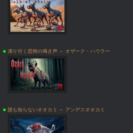
■
凍り付く恐怖の鳴き声 ～ オザーク・ハウラー
■
誰も知らないオオカミ ～ アンデスオオカミ