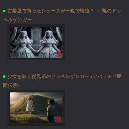
■
古着屋で買ったシューズが一晩で増殖？ ～ 靴のドッ
ペルゲンガー
■
少女を欺く従兄弟のドッペルゲンガー (アパラチア民
間伝承)