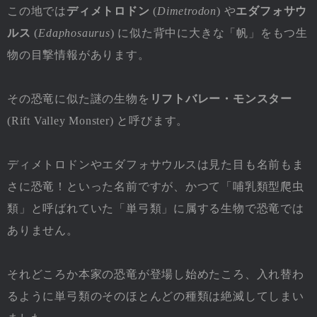
この地では
ディメトロドン
(
Dimetrodon
) や
エダフォサウ
ルス
(
Edaphosaurus
) に似た背中に大きな「帆」をもつ生
物の目撃情報があります。
その恐竜に似た謎の生物を
リフトバレー・モンスター
(Rift Valley Monster) と呼びます。
ディメトロドンやエダフォサウルスは見た目も名前もま
さに恐竜！といった名前ですが、かつて「哺乳類型爬虫
類」と呼ばれていた「単弓類」に属する生物で恐竜では
ありません。
それどころか本家の恐竜が登場し始めたころ、入れ替わ
るように単弓類のそのほとんどの種類は絶滅してしまい