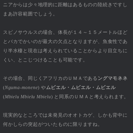
ニアからは少々地理的に距離はあるものの陸続きですし
まあ許容範囲でしょう。
スピノサウルスの場合、体長が１４～１５メートルほど
とバカでかいのが最大の欠点となりますが、魚食性であ
り半水棲と現在は考えられていることからより目立ちに
くい、とこじつけることも可能です。
その場合、同じくアフリカのＵＭＡである
ングマモネネ
(
Nguma-monene
) や
ムビエル・ムビエル・ムビエル
(
Mbielu Mbielu Mbielu
) と同系のＵＭＡと考えられます。
現実的なところでは未発見のオオトカゲ、しかも背中に
何かしらの突起がついたものに限りますね。