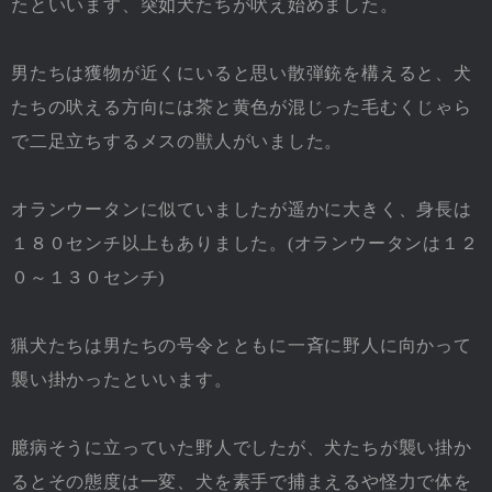
たといいます、突如犬たちが吠え始めました。
男たちは獲物が近くにいると思い散弾銃を構えると、犬
たちの吠える方向には茶と黄色が混じった毛むくじゃら
で二足立ちするメスの獣人がいました。
オランウータンに似ていましたが遥かに大きく、身長は
１８０センチ以上もありました。(オランウータンは１２
０～１３０センチ)
猟犬たちは男たちの号令とともに一斉に野人に向かって
襲い掛かったといいます。
臆病そうに立っていた野人でしたが、犬たちが襲い掛か
るとその態度は一変、犬を素手で捕まえるや怪力で体を