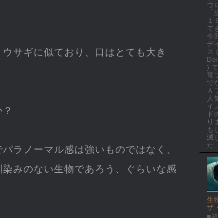
ウ
「
１
て
今
デ
くウサギに似ており、口はとても大き
ス 
Dei
)
竜
で
Ａ
人
イ
か？
ド
り
も
滅
た..
でパラノーマル感は強いものではなく、
馴染みのない生物であろう、ぐらいな感
生
ザ
■