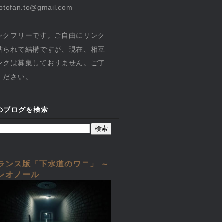
yptofan.to@gmail.com
ンクフリーです。ご自由にリンク
貼られて結構ですが、現在、相互
ンクは募集しておりません。ご了
ください。
のブログを検索
ランス版「下水道のワニ」 ～
レオノール