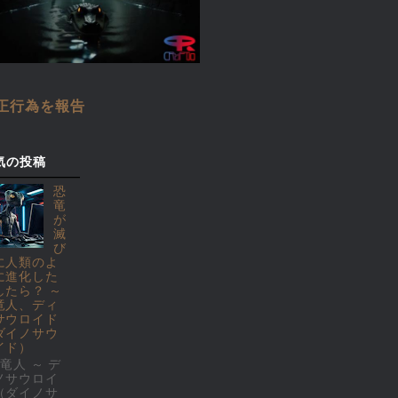
正行為を報告
気の投稿
恐
竜
が
滅
び
に人類のよ
に進化した
したら？ ～
竜人、ディ
サウロイド
ダイノサウ
イド）
竜人 ～ デ
ノサウロイ
（ダイノサ