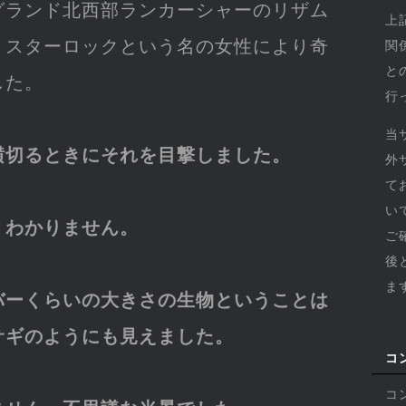
グランド北西部ランカーシャーのリザム
上
・スターロックという名の女性により奇
関
と
した。
行
当
横切るときにそれを目撃しました。
外
て
い
くわかりません。
ご
後
ま
バーくらいの大きさの生物ということは
サギのようにも見えました。
コ
コ