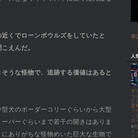
の近くでローンボウルズをしていたと
不
聞こえんだ。
人
きそうな怪物で、追跡する価値はあると
ず
う
と
恐
中型犬のボーダーコリーぐらいから大型
ノ
（
リーバーぐらいまで若干の開きはありま
ロ
■恐
ィ
Ａにありがちな怪物めいた巨大な生物で
ド