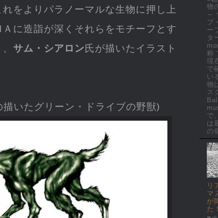
物
これをよりパラノーマルな生物に押し上
～
プ
ＭＡに造詣が深くそれらをモチーフとす
ー
ター
mo
ト、
サム・シアロン
氏が描いたイラスト
称
現
で
い
物
ス
Ba
の描いたグリーン・ドライブの野獣)
mus
で
は
の個
リ
マ
が
た
■