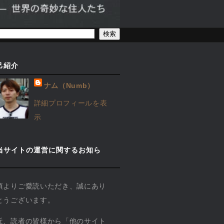
己紹介
ナム（Numb）
詳細プロフィールを表
示
当サイトの運営に関するお知ら
】
頃よりご愛読いただき、誠にあり
とうございます。
近、読者の皆様から「他のサイト