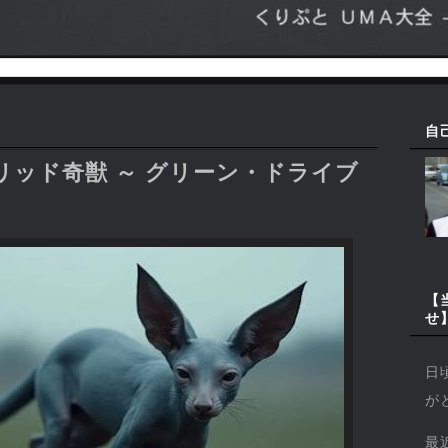
自
ッド奇獣 ～ グリーン・ドライブ
【
せ
日
が
最