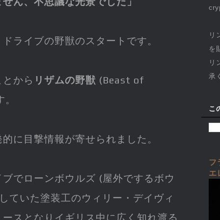
ません、不思議な光景でした」
cr
リ
・ドライブの野獣のスタートです。
を
リ
承
ことから
リザムの野獣
(Beast of
す。
こ
発的に目撃情報が寄せられました。
フ
エ
ブでローンボウルズ (屋外でするボウ
をしていた塗装工のウィリー・デイヴィ
ュースとなりイギリス中に広く知れ渡る