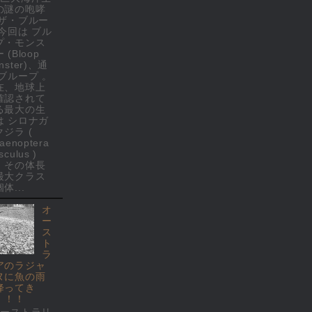
の謎の咆哮
 ザ・ブルー
 今回は ブル
プ・モンス
 (Bloop
nster)、通
 ブループ 。
在、地球上
確認されて
る最大の生
は シロナガ
クジラ (
laenoptera
culus )
、その体長
最大クラス
体...
オ
ー
ス
ト
ラ
アのラジャ
ヌに魚の雨
降ってき
！！！
オーストラリ