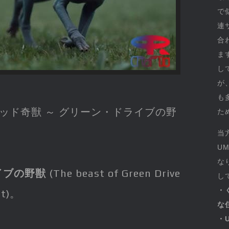
で
連
合
ま
し
が
も
ッド奇獣 ～ グリーン・ドライブの野
た
当
U
な
イブの野獣
(The beast of Green Drive
し
・
st)。
な
・