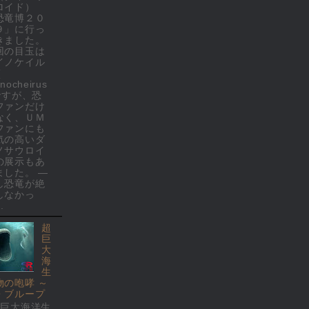
ロイド）
恐竜博２０
９」に行っ
きました。
回の目玉は
イノケイル
(
nocheirus
 ですが、恐
ファンだけ
なく、ＵＭ
ファンにも
気の高いダ
ノサウロイ
の展示もあ
ました。 ―
し恐竜が絶
しなかっ
.
超
巨
大
海
生
物の咆哮 ～
・ブループ
超巨大海洋生