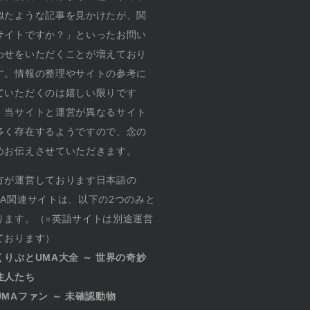
似たような記事を見かけたが、関
サイトですか？」といったお問い
わせをいただくことが増えており
す。情報の整理やサイトの参考に
ていただくのは嬉しい限りです
、当サイトと運営が異なるサイト
多く存在するようですので、念の
めお伝えさせていただきます。
方が運営しております日本語の
MA関連サイトは、以下の2つのみと
ります。（※英語サイトは別途運営
ております）
くりぷとUMA大全 ～ 世界の奇妙
住人たち
UMAファン ～ 未確認動物