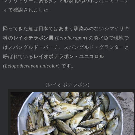
ンテリトリーにあるタナミ砂漠北端の小さなコミュニテ
ィで確認されました。
降ってきた魚は日本ではあまり馴染みのないシマイサキ
科の
レイオテラポン属
(
Leiotherapon
) の淡水魚で現地で
はスパングルド・パーチ、スパングルド・グランターと
呼ばれている
レイオポテラポン・ユニコロル
(
Leiopotherapon unicolor
) です。
(レイオポテラポン)