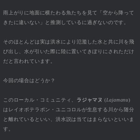
雨上がりに地面に横たわる魚たちを見て「空から降って
きたに違いない」と推測しているに過ぎないのです。
そのほとんどは実は洪水により氾濫した水と共に川を飛
び出し、水が引いた際に陸に置いてきぼりにされただけ
だと言われています。
今回の場合はどうか？
このローカル・コミュニティ、
ラジャマヌ
(
Lajamanu
)
は
レイオポテラポン
・ユニコロルが生息する川から随分
と離れているといい、洪水説は当てはまらないといいま
す。