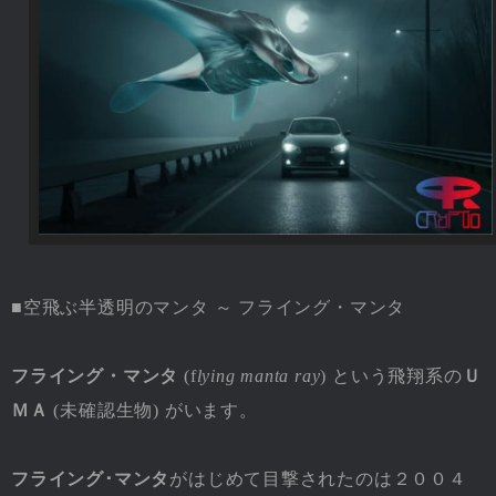
■空飛ぶ半透明のマンタ ～ フライング・マンタ
フライング・マンタ
(f
lying manta ray
) という飛翔系の
Ｕ
ＭＡ
(未確認生物) がいます。
フライング･マンタ
がはじめて目撃されたのは２００４