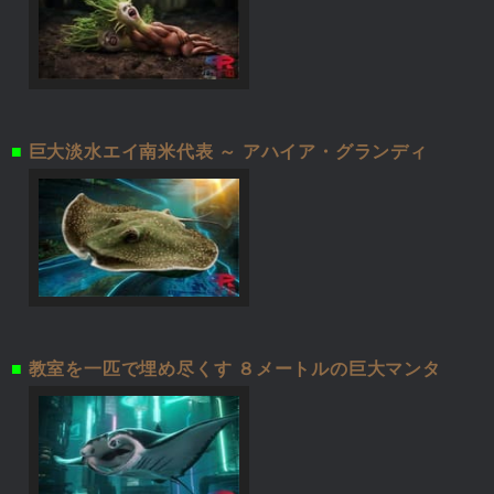
■
巨大淡水エイ南米代表 ～ アハイア・グランディ
■
教室を一匹で埋め尽くす ８メートルの巨大マンタ