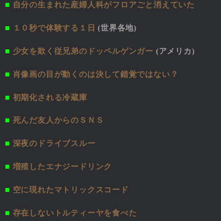
■
自分の生まれた産婦人科がフロアごと消えていた
■
１０秒で体験する１日
(世界各地)
■
少女を欺く従兄弟のドッペルゲンガー
(アメリカ)
■
肖像画の目が動くのは決して錯覚ではない？
■
初期化される冷蔵庫
■
死んだ友人からのＳＮＳ
■
深夜のドライブスルー
■
増殖したエナジードリンク
■
空に現れたマトリックスコード
■
存在しないトルティーヤを食べた