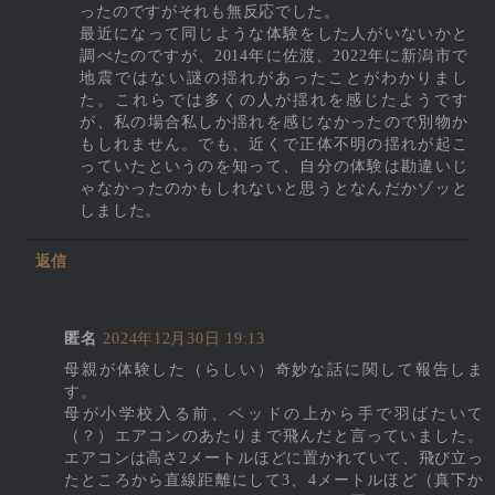
ったのですがそれも無反応でした。
最近になって同じような体験をした人がいないかと
調べたのですが、2014年に佐渡、2022年に新潟市で
地震ではない謎の揺れがあったことがわかりまし
た。これらでは多くの人が揺れを感じたようです
が、私の場合私しか揺れを感じなかったので別物か
もしれません。でも、近くで正体不明の揺れが起こ
っていたというのを知って、自分の体験は勘違いじ
ゃなかったのかもしれないと思うとなんだかゾッと
しました。
返信
匿名
2024年12月30日 19:13
母親が体験した（らしい）奇妙な話に関して報告しま
す。
母が小学校入る前、ベッドの上から手で羽ばたいて
（？）エアコンのあたりまで飛んだと言っていました。
エアコンは高さ2メートルほどに置かれていて、飛び立っ
たところから直線距離にして3、4メートルほど（真下か