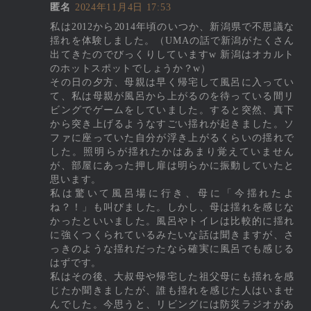
匿名
2024年11月4日 17:53
私は2012から2014年頃のいつか、新潟県で不思議な
揺れを体験しました。（UMAの話で新潟がたくさん
出てきたのでびっくりしていますw 新潟はオカルト
のホットスポットでしょうか？w）
その日の夕方、母親は早く帰宅して風呂に入ってい
て、私は母親が風呂から上がるのを待っている間リ
ビングでゲームをしていました。すると突然、真下
から突き上げるようなすごい揺れが起きました。ソ
ファに座っていた自分が浮き上がるくらいの揺れで
した。照明らが揺れたかはあまり覚えていません
が、部屋にあった押し扉は明らかに振動していたと
思います。
私は驚いて風呂場に行き、母に「今揺れたよ
ね？！」も叫びました。しかし、母は揺れを感じな
かったといいました。風呂やトイレは比較的に揺れ
に強くつくられているみたいな話は聞きますが、さ
っきのような揺れだったなら確実に風呂でも感じる
はずです。
私はその後、大叔母や帰宅した祖父母にも揺れを感
じたか聞きましたが、誰も揺れを感じた人はいませ
んでした。今思うと、リビングには防災ラジオがあ