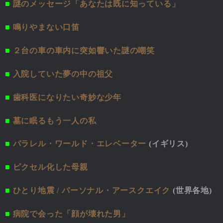
■
謎のメッセージ「あなたは既に知っている」
■
鳴りやまない口笛
■
２台の車の車内に突如響いた謎の嘲笑
■
入院していた夢の中の祖父
■
歯科医になりたい奇妙な少年
■
墓に眠るもう一人の私
■
パラレル・ワールド・エレベーター
(イギリス)
■
ピクセル化した母親
■
ひとり地震 / パーソナル・アースクエイク
(世界各地)
■
病院で会った「顔が壊れた男」