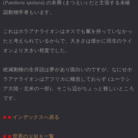
(
Panthera spelaea
) の末裔 (まつえい) だと主張する未確
認動物学者もいます。
これはホラアナライオンはオスでも鬣を持っていなかっ
たと考えられているからで、大きさは僅かに現生のライ
オンより大きい程度でした。
絶滅動物の生存説は夢があり面白いのですが、なにせホ
ラアナライオンはアフリカに棲息しておらず (ユーラシ
ア大陸・北米の一部)、そこら辺がちょっと難しいところ
です。
■ ■
インデックスへ戻る
■ ■
世界のＵＭＡ一覧