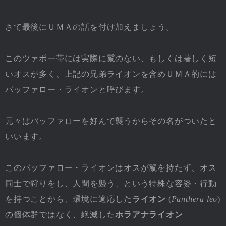
さて最後にＵＭＡの話を付け加えましょう。
このツァボ一帯には実際に鬣のない、もしくは著しく短
いオスが多く、上記の兄弟ライオンを含めＵＭＡ的には
バッファロー・ライオンと呼びます。
元々はバッファローを好んで襲うからその名がついたと
いいます。
このバッファロー・ライオンはオスが鬣を持たず、オス
同士で狩りをし、人間を襲う、という特殊な容姿・行動
を持つことから、環境に適応した
ライオン
(
Panthera leo
)
の個体群ではなく、絶滅した
ホラアナライオン