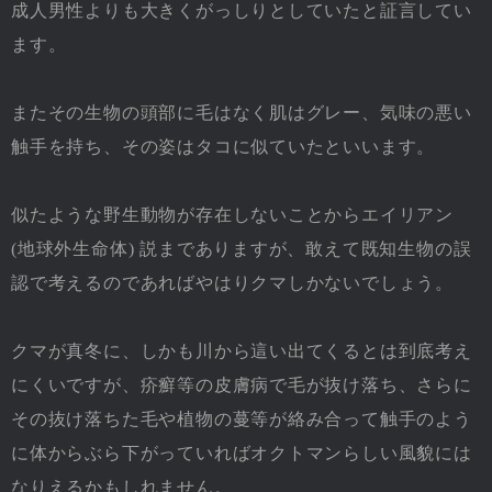
成人男性よりも大きくがっしりとしていたと証言してい
ます。
またその生物の頭部に毛はなく肌はグレー、気味の悪い
触手を持ち、その姿はタコに似ていたといいます。
似たような野生動物が存在しないことからエイリアン
(地球外生命体) 説までありますが、敢えて既知生物の誤
認で考えるのであればやはりクマしかないでしょう。
クマが真冬に、しかも川から這い出てくるとは到底考え
にくいですが、疥癬等の皮膚病で毛が抜け落ち、さらに
その抜け落ちた毛や植物の蔓等が絡み合って触手のよう
に体からぶら下がっていればオクトマンらしい風貌には
なりえるかもしれません。