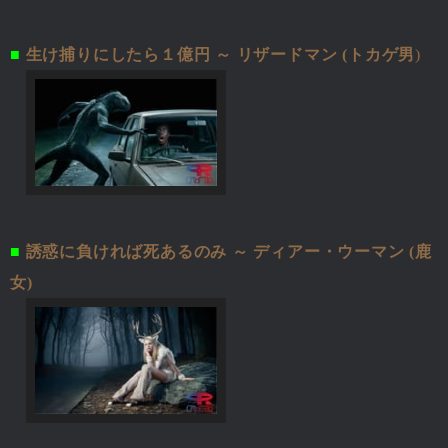
■
生け捕りにしたら１億円 ～ リザードマン (トカゲ男
)
■
誘惑に負ければ死あるのみ ～ ディアー・ウーマン (鹿
女)