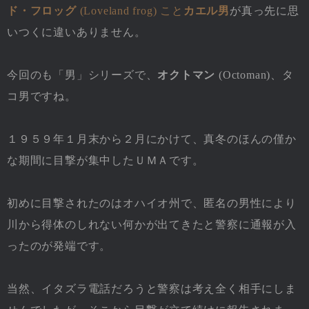
ド・フロッグ
(Loveland frog) こと
カエル男
が真っ先に思
いつくに違いありません。
今回のも「男」シリーズで、
オクトマン
(Octoman)、タ
コ男ですね。
１９５９年１月末から２月にかけて、真冬のほんの僅か
な期間に目撃が集中したＵＭＡです。
初めに目撃されたのはオハイオ州で、匿名の男性により
川から得体のしれない何かが出てきたと警察に通報が入
ったのが発端です。
当然、イタズラ電話だろうと警察は考え全く相手にしま