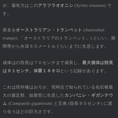
が、最有力はこの
アラフラオオニシ
(
Syrinx aruanus
) で
す。
英名を
オーストラリアン・トランペット
(
Australian
trumpet
, 「オーストラリアのトランペット」) といい、潮
間帯から水深５０メートルぐらいまでに生息します。
成体はの殻長は７０センチまで成長し、
最大個体は殻長
は９１センチ、体重１８キロ
という記録があります。
これは現存種はおろか、現時点で知られている化石種最
大の腹足類、始新世に生息した
カンパニレ・ギガンテウ
ム
(
Campanile giganteum
) と互角 (殻長９０センチ) に渡
り合うほどの巨大さです。