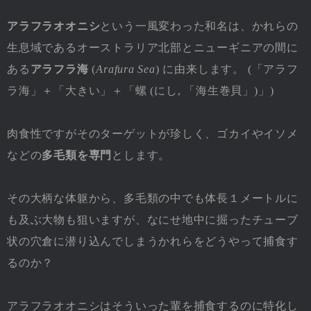
アラフラオオニシ
という一風変わった和名は、かれらの
生息域であるオーストラリア北部とニューギニアの間に
ある
アラフラ海
(
Arafura Sea
) に由来します。 (「アラフ
ラ海」＋「大きい」＋「螺 (にし, 「海生巻貝」)」)
肉食性ですがそのターゲットが珍しく、ゴカイやイソメ
などの
多毛類を専門
とします。
その大柄な体躯から、多毛類の中でも体長１メートルに
も及ぶ大物も狙いますが、なにせ地中に掘ったチューブ
状の穴倉に潜り込んでしまうかれらをどうやって捕食す
るのか？
アラフラオオニシはそういった輩を捕食するのに特化し