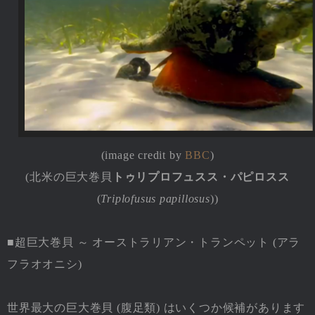
(image credit by
BBC
)
(北米の巨大巻貝
トゥリプロフュスス・パピロスス
(
Triplofusus papillosus
))
■超巨大巻貝 ～ オーストラリアン・トランペット (アラ
フラオオニシ)
世界最大の巨大巻貝 (腹足類) はいくつか候補があります