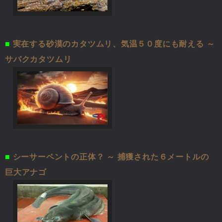
■
実在する砂漠のカタツムリ、気温５０度にも耐える ～
サバクカタツムリ
■
シーサーペントの正体？ ～ 捕獲された６メートルの
巨大アナゴ