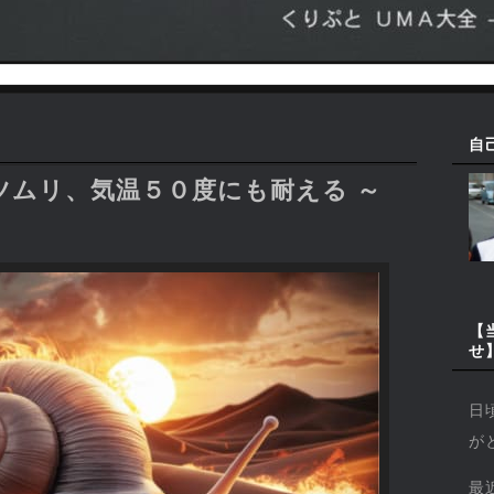
自
ツムリ、気温５０度にも耐える ～
【
せ
日
が
最