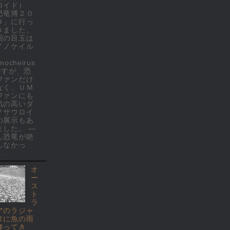
ロイド）
恐竜博２０
９」に行っ
きました。
回の目玉は
イノケイル
(
nocheirus
 ですが、恐
ファンだけ
なく、ＵＭ
ファンにも
気の高いダ
ノサウロイ
の展示もあ
ました。 ―
し恐竜が絶
しなかっ
.
オ
ー
ス
ト
ラ
アのラジャ
ヌに魚の雨
降ってき