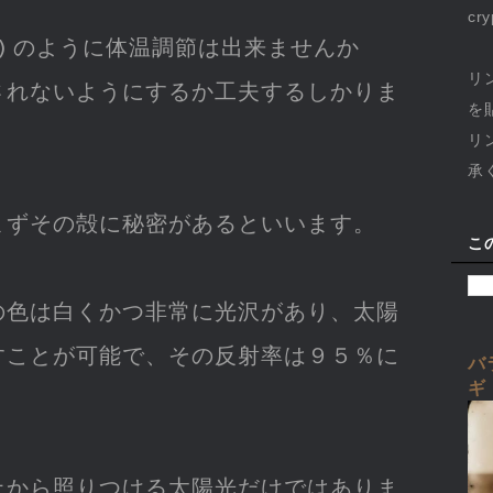
cr
類) のように体温調節は出来ませんか
リ
されないようにするか工夫するしかりま
を
リ
承
まずその殻に秘密があるといいます。
こ
の色は白くかつ非常に光沢があり、太陽
すことが可能で、その反射率は９５％に
バ
ギ
上から照りつける太陽光だけではありま