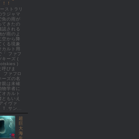
！！！
オーストラリ
のラジャマ
で魚の雨が
ってきたの
確認される
物が雨のよ
に空から降
てくる現象
オカルト用
で「 ファフ
ツキーズ (
rotskies )
と呼びま
。 ファフロ
キーズの名
け親は未確
動物学者に
てオカルト
者ともいえ
 アイヴァ
Ｔ.サン...
超
巨
大
海
生