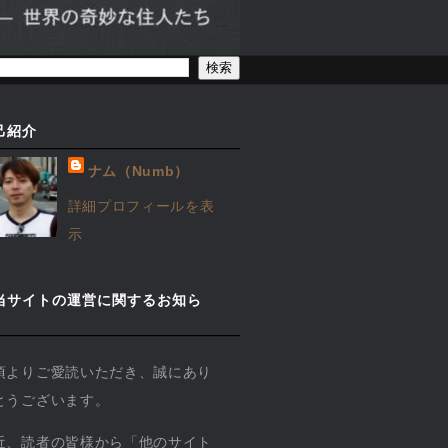
己紹介
ナム（Numb）
詳細プロフィールを表
示
当サイトの運営に関するお知ら
】
頃よりご愛読いただき、誠にあり
とうございます。
近、読者の皆様から「他のサイト