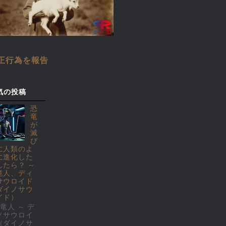
正行為を報告
気の投稿
恐
竜
が
滅
び
に人類のよ
に進化した
したら？ ～
竜人、ディ
サウロイド
ダイノサウ
イド）
竜人 ～ デ
ノサウロイ
（ダイノサ