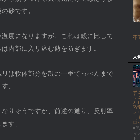
漠の砂です。
い温度になりますが、これは殻に比して
不
らは内部に入リ込む熱を防ぎます。
人
ムリ
は軟体部分を殻の一番てっぺんまで
ます。
ず
う
と
恐
くなりそうですが、前述の通り、反射率
ノ
（
れます。
ロ
■恐
ィ
ド