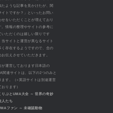
似たような記事を見かけたが、関
サイトですか？」といったお問い
わせをいただくことが増えており
す。情報の整理やサイトの参考に
ていただくのは嬉しい限りです
、当サイトと運営が異なるサイト
多く存在するようですので、念の
めお伝えさせていただきます。
方が運営しております日本語の
MA関連サイトは、以下の2つのみと
ります。（※英語サイトは別途運営
ております）
くりぷとUMA大全 ～ 世界の奇妙
住人たち
UMAファン ～ 未確認動物