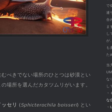
で
連
合
ま
し
が
も
た
当
U
住むべきでない場所のひとつは砂漠とい
な
この場所を選んだカタツムリがいます。
し
・
な
イッセリ
(
Sphicterochila boisseri
) とい
・