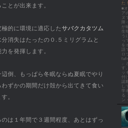
た
ることが出来ます。
■
ア
ヌ
降
が
究極的に環境に適応した
サバクカタツム
生
う
水分消失はたったの０.５ミリグラムと
っ
を
語
能力を発揮します。
ロ
faf
」
す
ッ
一辺倒、もっぱら冬眠ならぬ夏眠でやり
付
認
るわずかの期間だけ殻から出てきて食い
し
学
る
ます。
ン・
るのは１年間で３週間程度、あとはずっ