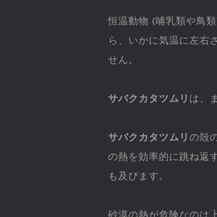
恒温動物 (哺乳類や鳥
ら、いかに気温に左右
せん。
サバクカタツムリ
は、
サバクカタツムリ
の殻
の熱を効率的に跳ね返
も及びます。
砂漠の熱が危険なのは