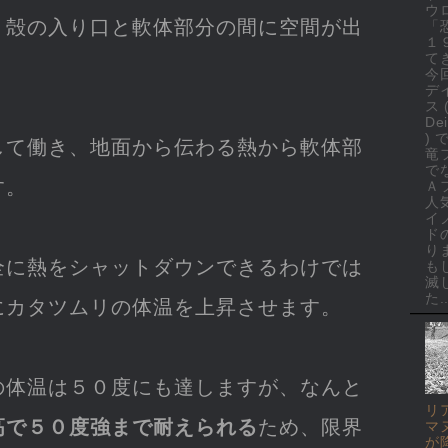
ウ
、殻の入り口と軟体部分の間に空間が出
「
１
て
今
デ
ス 
Dei
)
して働き、地面から伝わる熱から軟体部
竜
で
す。
Ａ
人
イ
ド
り
全に熱をシャットダウンできるわけでは
も
滅
た..
にカタツムリの体温を上昇させます。
の体温は５０度にも達しますが、なんと
リ
高で５０度強まで耐えられる
ため、限界
マ
が