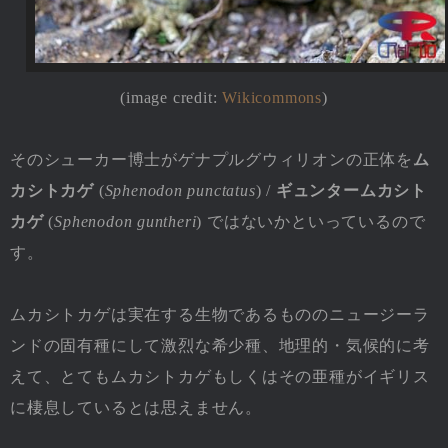
(image credit:
Wikicommons
)
そのシューカー博士がゲナプルグウィリオンの正体を
ム
カシトカゲ
(
Sphenodon punctatus
) /
ギュンタームカシト
カゲ
(
Sphenodon guntheri
) ではないかといっているので
す。
ムカシトカゲは実在する生物であるもののニュージーラ
ンドの固有種にして激烈な希少種、地理的・気候的に考
えて、とてもムカシトカゲもしくはその亜種がイギリス
に棲息しているとは思えません。