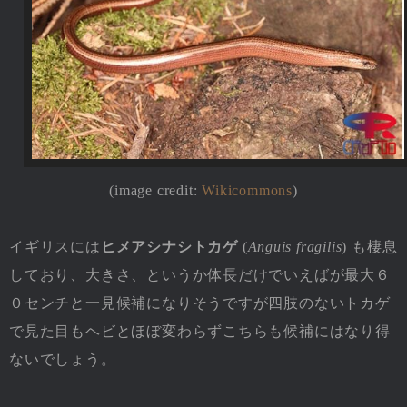
(image credit:
Wikicommons
)
イギリスには
ヒメアシナシトカゲ
(
Anguis fragilis
) も棲息
しており、大きさ、というか体長だけでいえばが最大６
０センチと一見候補になりそうですが四肢のないトカゲ
で見た目もヘビとほぼ変わらずこちらも候補にはなり得
ないでしょう。