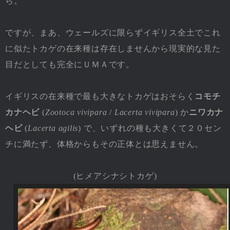
ら。
ですが、まあ、ウェールズに限らずイギリス全土でこれ
に似たトカゲの在来種は存在しませんから現実的な見た
目だとしても完全にＵＭＡです。
イギリスの在来種で最も大きなトカゲはおそらく
コモチ
カナヘビ
(
Zootoca vivipara
/
Lacerta vivipara
) か
ニワカナ
ヘビ
(
Lacerta agilis
) で、いずれの種も大きくて２０セン
チに満たず、体格からもその正体とは思えません。
(
ヒメアシナシトカゲ
)