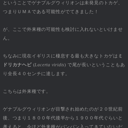
ということでゲナプルグウィリオンは未発見のトカゲ、
つまりＵＭＡである可能性がでてきました！
が、ここで外来種の可能性も検討に入れないといけませ
ん。
ちなみに現在イギリスに棲息する最も大きなトカゲは
ミ
ドリカナヘビ
(
Lacerta viridis
) で尾が長いということもあ
り全長４０センチに達します。
こちらは外来種です。
ゲナプルグウィリオンが目撃され始めたのが２０世紀前
後、つまり１８００年代後半から１９００年代ぐらいと
考えると、今ほど外来種がバンバン入ってきていないだ