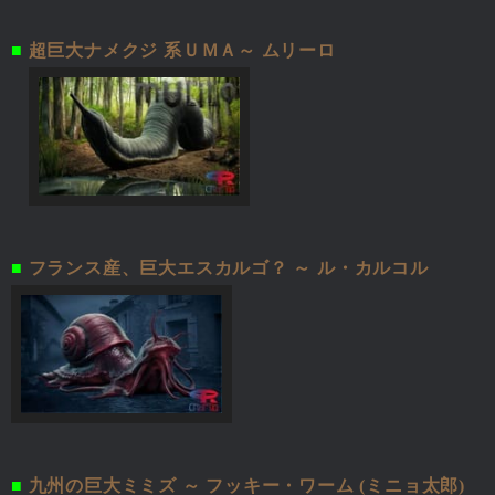
■
超巨大ナメクジ 系ＵＭＡ～ ムリーロ
■
フランス産、巨大エスカルゴ？ ～ ル・カルコル
■
九州の巨大ミミズ ～ フッキー・ワーム (ミニョ太郎)