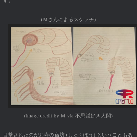
す。
(Ｍさんによるスケッチ)
(image credit by Ｍ via 不思議好き人間)
目撃されたのがお寺の宿坊 (しゅくぼう) ということもあ