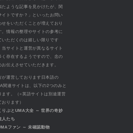
似たような記事を見かけたが、関
サイトですか？」といったお問い
わせをいただくことが増えており
す。情報の整理やサイトの参考に
ていただくのは嬉しい限りです
、当サイトと運営が異なるサイト
多く存在するようですので、念の
めお伝えさせていただきます。
方が運営しております日本語の
MA関連サイトは、以下の2つのみと
ります。（※英語サイトは別途運営
ております）
くりぷとUMA大全 ～ 世界の奇妙
住人たち
UMAファン ～ 未確認動物