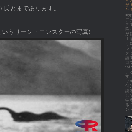
が
かな？) 氏とまであります。
た
■
ア
ヌ
降
というリーン・モンスターの写真)
が
生
う
っ
を
語
ロ
faf
」
す
ッ
付
認
し
学
る
ン・