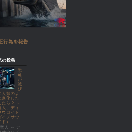
正行為を報告
気の投稿
恐
竜
が
滅
び
に人類のよ
に進化した
したら？ ～
竜人、ディ
サウロイド
ダイノサウ
イド）
竜人 ～ デ
ノサウロイ