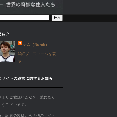
己紹介
ナム（Numb）
詳細プロフィールを表
示
当サイトの運営に関するお知ら
】
頃よりご愛読いただき、誠にあり
とうございます。
近、読者の皆様から「他のサイト