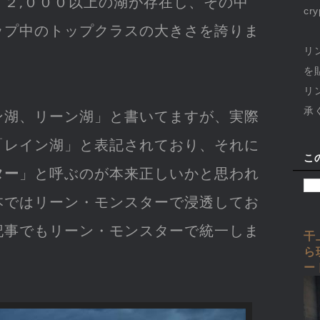
１２,０００以上の湖が存在し、その中
cr
ップ中のトップクラスの大きさを誇りま
リ
を
リ
承
ン湖、リーン湖」と書いてますが、実際
「レイン湖」と表記されており、それに
こ
ター
」と呼ぶのが本来正しいかと思われ
本ではリーン・モンスターで浸透してお
記事でもリーン・モンスターで統一しま
干
ら
ー