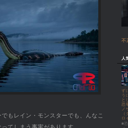
不
人
ず
う
と
恐
ノ
（
ーでもレイン・モンスターでも、んなこ
ロ
■恐
なってしまう事実があります。
ィ