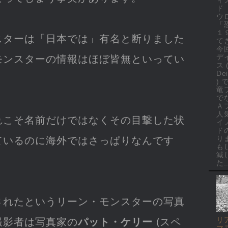
ド
ウ
「
１
スターは「日本では」有名と断りました
て
今
デ
モンスターの情報はほぼ皆無といってい
ス 
Dei
)
竜
で
Ａ
人
れこそ名前だけではなくその目撃した状
イ
ド
り
ているのに海外ではさっぱりなんです
も
滅
た..
されたというリーン・モンスターの写真
リ
撮影者は写真家の
パット・ケリー
(スペ
マ