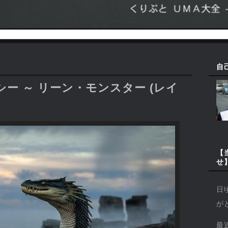
自
ー ～ リーン・モンスター (レイ
【
せ
日
が
最