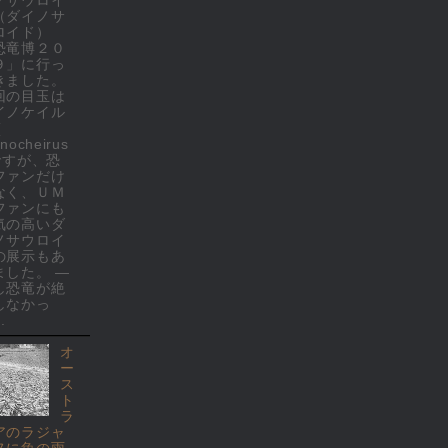
（ダイノサ
ロイド）
恐竜博２０
９」に行っ
きました。
回の目玉は
イノケイル
(
nocheirus
 ですが、恐
ファンだけ
なく、ＵＭ
ファンにも
気の高いダ
ノサウロイ
の展示もあ
ました。 ―
し恐竜が絶
しなかっ
.
オ
ー
ス
ト
ラ
アのラジャ
ヌに魚の雨