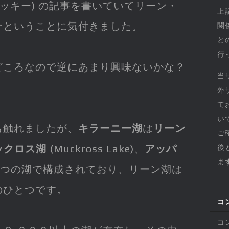
マッキー) の記事を書いていてリーン・
上
介ということに気付きました。
関
と
行
どころなので逆にあまり興味ないかな？
当
外
て
い
も触れましたが、
キラーニー湖
は
リーン
ご
ックロス湖
(Muckross Lake)、
アッパ
後
ま
e) の３つの湖で構成されており、リーン湖は
のひとつです。
コ
コ