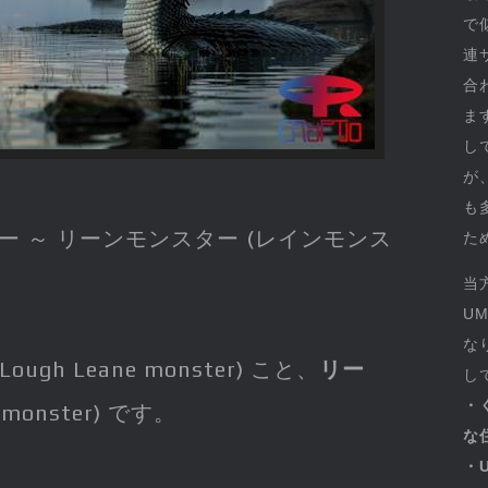
で
連
合
ま
し
が
も
ー ～ リーンモンスター (レインモンス
た
当
U
な
Lough Leane monster) こと、
リー
し
・
 monster) です。
な
・