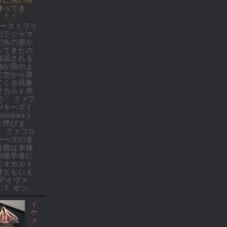
降ってき
！！！
オーストラリ
のラジャマ
で魚の雨が
ってきたの
確認される
物が雨のよ
に空から降
てくる現象
オカルト用
で「 ファフ
ツキーズ (
rotskies )
と呼びま
。 ファフロ
キーズの名
け親は未確
動物学者に
てオカルト
者ともいえ
 アイヴァ
Ｔ.サン...
イ
ケ
メ