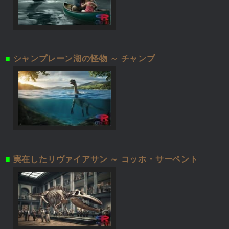
■
シャンプレーン湖の怪物 ～ チャンプ
■
実在したリヴァイアサン ～ コッホ・サーペント