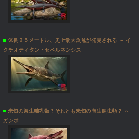
■
体長２５メートル、史上最大魚竜が発見される ～ イ
クチオティタン・セベルネンシス
■
未知の海生哺乳類？それとも未知の海生爬虫類？ ～
ガンボ