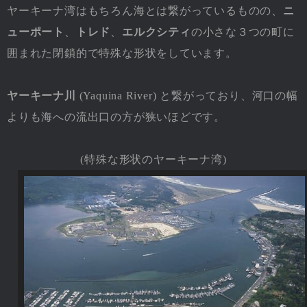
ヤーキーナ湾はもちろん海とは繋がっているものの、
ニ
ューポート
、
トレド
、
エルクシティ
の小さな３つの町に
囲まれた閉鎖的で特殊な形状をしています。
ヤーキーナ川
(Yaquina River) と繋がっており、河口の幅
よりも海への流出口の方が狭いほどです。
(特殊な形状のヤーキーナ湾)