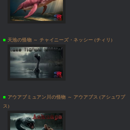
■
天池の怪物 ～ チャイニーズ・ネッシー (チィリ)
■
アウアプミュアン川の怪物 ～ アウアプス (アシュワプ
ス)