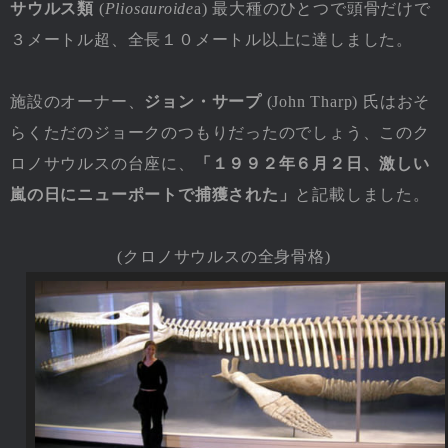
サウルス類
(
Pliosauroide
a) 最大種のひとつで頭骨だけで
３メートル超、全長１０メートル以上に達しました。
施設のオーナー、
ジョン・サープ
(John Tharp) 氏はおそ
らくただのジョークのつもりだったのでしょう、このク
ロノサウルスの台座に、
「１９９２年６月２日、激しい
嵐の日にニューポートで捕獲された」
と記載しました。
(クロノサウルスの全身骨格)