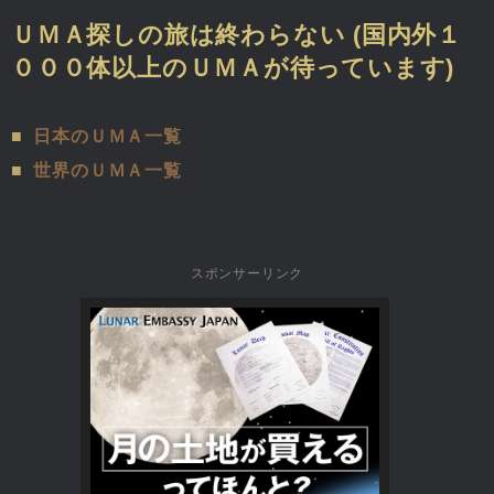
ＵＭＡ探しの旅は終わらない (国内外１
０００体以上のＵＭＡが待っています)
■
日本のＵＭＡ一覧
■
世界のＵＭＡ一覧
スポンサーリンク