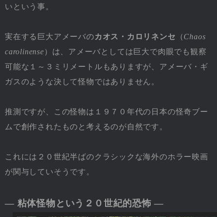
いという事。
実在する巨大アメーバの
カオス・カロリネンセ
（
Chaos
carolinense
）は、アメーバとしては巨大で肉眼でも観察
可能な１～３ミリメートルもありますが、アメーバ・ギ
ガスのような決して怪物ではありません。
推測ですが、この怪物は１９７０年代の日本の怪奇ブー
ムで創作されたものと考えるのが自然です。
これには２０世紀半ばのクラシックな海外のホラー映画
が関与していそうです。
― 粘体怪物という２０世紀的恐怖 ―