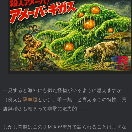
一見すると海外にも似た怪物がいるように思えますが
（例えば
吸血毯
とか）、唯一無二と言えるこの特性、荒
唐無稽さも相まって非常に魅力的――
しかし問題はこのＵＭＡが海外で語られることはまずな