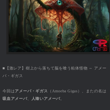
■【激レア】樹上から落ちて脳を喰う粘体怪物 ～ アメー
バ・ギガス
今回は
アメーバ・ギガス
（Amoeba Gigas）、またの名は
吸血アメーバ
、
人喰いアメーバ
。