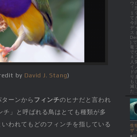
ウ
「
１
て
今
デ
ス 
Dei
)
竜
で
Ａ
人
イ
ド
redit by
David J. Stang
)
り
も
滅
た..
パターンから
フィンチ
のヒナだと言われ
ンチ」と呼ばれる鳥はとても種類が多
といわれてもどのフィンチを指している
生
ザ
■