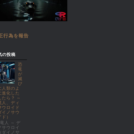
正行為を報告
気の投稿
恐
竜
が
滅
び
に人類のよ
に進化した
したら？ ～
竜人、ディ
サウロイド
ダイノサウ
イド）
竜人 ～ デ
ノサウロイ
（ダイノサ