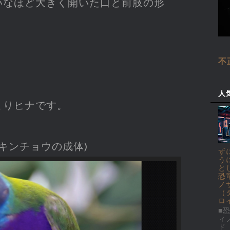
いなほど大きく開いた口と前肢の形
不
？
人
まりヒナです。
コキンチョウの成体)
ず
う
と
恐
ノ
（
ロ
■恐
ィ
ド