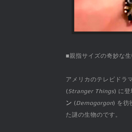
■親指サイズの奇妙な生
アメリカのテレビドラ
(
Stranger Things
) に
ン
(
Demogorgon
) を
た謎の生物のです。