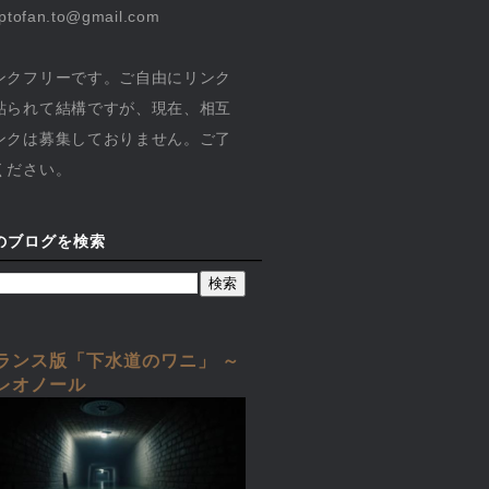
yptofan.to@gmail.com
ンクフリーです。ご自由にリンク
貼られて結構ですが、現在、相互
ンクは募集しておりません。ご了
ください。
のブログを検索
ランス版「下水道のワニ」 ～
レオノール