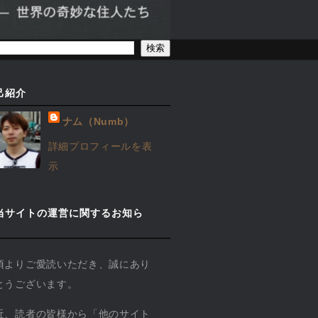
己紹介
ナム（Numb）
詳細プロフィールを表
示
当サイトの運営に関するお知ら
】
頃よりご愛読いただき、誠にあり
とうございます。
近、読者の皆様から「他のサイト