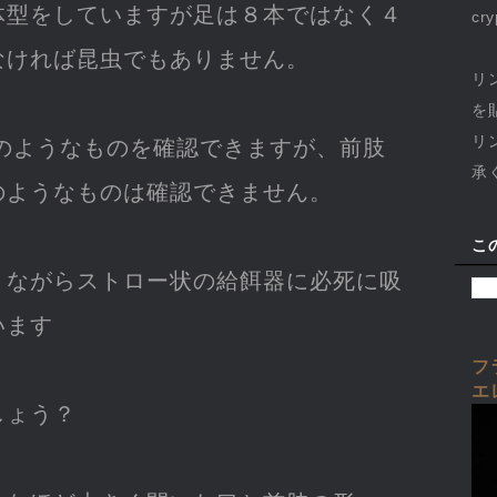
体型をしていますが足は８本ではなく４
cr
なければ昆虫でもありません。
リ
を
リ
) のようなものを確認できますが、前肢
承
のようなものは確認できません。
こ
りながらストロー状の給餌器に必死に吸
います
フ
エ
しょう？