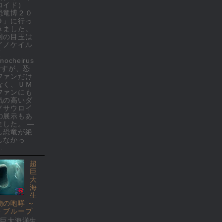
ロイド）
恐竜博２０
９」に行っ
きました。
回の目玉は
イノケイル
(
nocheirus
 ですが、恐
ファンだけ
なく、ＵＭ
ファンにも
気の高いダ
ノサウロイ
の展示もあ
ました。 ―
し恐竜が絶
しなかっ
.
超
巨
大
海
生
物の咆哮 ～
・ブループ
超巨大海洋生