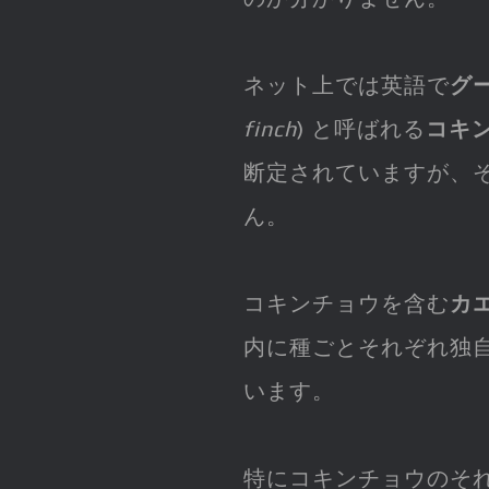
ネット上では英語で
グ
finch
) と呼ばれる
コキ
断定されていますが、
ん。
コキンチョウを含む
カ
内に種ごとそれぞれ独
います。
特にコキンチョウのそ