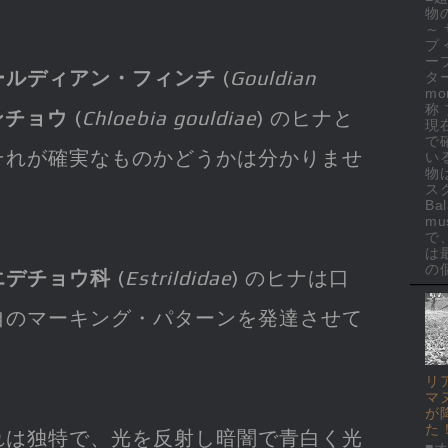
物
～
プ
ー
ールディアン・フィンチ
(
Gouldian
ター
mo
称
ンチョウ
(
Chloebia gouldiae
) のヒナと
現
で
それが確実なものかどうかは分かりませ
い
物
ス
Ba
mus
で
は
の個
エデチョウ科
(
Estrildidae
) のヒナは口
自のマーキング・パターンを発達させて
リ
マ
が
た
れは独特で、光を反射し暗闇で青白く光
■