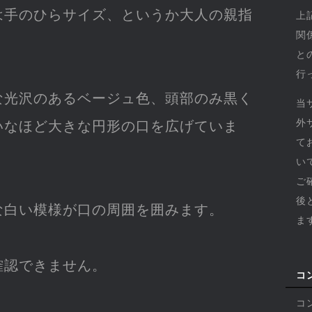
は手のひらサイズ、というか大人の親指
上
関
と
行
な光沢のあるベージュ色、頭部のみ黒く
当
外
いなほど大きな円形の口を広げていま
て
い
ご
後
な白い模様が口の周囲を囲みます。
ま
確認できません。
コ
コ