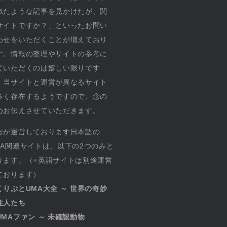
似たような記事を見かけたが、関
サイトですか？」といったお問い
わせをいただくことが増えており
す。情報の整理やサイトの参考に
ていただくのは嬉しい限りです
、当サイトと運営が異なるサイト
多く存在するようですので、念の
めお伝えさせていただきます。
方が運営しております日本語の
MA関連サイトは、以下の2つのみと
ります。（※英語サイトは別途運営
ております）
くりぷとUMA大全 ～ 世界の奇妙
住人たち
UMAファン ～ 未確認動物