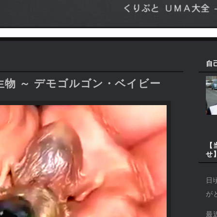
自
物 ～ デモゴルゴン・ベイビー
【
せ
日
が
最