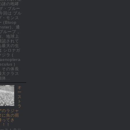
の謎の咆哮
 ザ・ブルー
 今回は ブル
プ・モンス
 (Bloop
nster)、通
 ブループ 。
在、地球上
確認されて
る最大の生
は シロナガ
クジラ (
laenoptera
culus )
、その体長
最大クラス
体...
オ
ー
ス
ト
ラ
アのラジャ
ヌに魚の雨
降ってき
！！！
オーストラリ