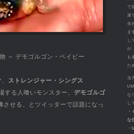
で
連
合
ま
し
が
物 ～ デモゴルゴン・ベイビー
も
た
当
マ、
ストレンジャー・シングス
U
登場する人喰いモンスター、
デモゴルゴ
な
し
彷彿させる、とツイッターで話題になっ
・
な
・