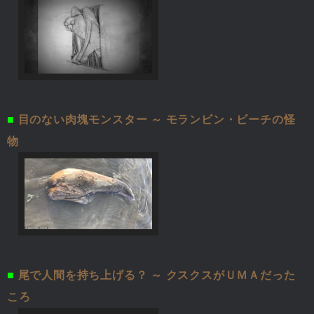
■
目のない肉塊モンスター ～ モランビン・ビーチの怪
物
■
尾で人間を持ち上げる？ ～ クスクスがＵＭＡだった
ころ