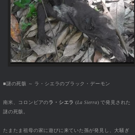
■謎の死骸 ～ ラ・シエラのブラック・デーモン
南米、コロンビアの
ラ・シエラ
(
La Sierra
) で発見された
謎の死骸。
たまたま祖母の家に遊びに来ていた孫が発見し、大騒ぎ