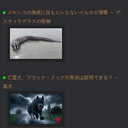
■
メキシコの海岸に目もヒレもないイルカが漂着 ～ デ
スティラデラスの怪物
■
亡霊犬、ブラック・ドッグの実在は説明できる？ ～
黒犬