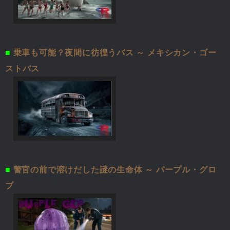
■
乗車も可能？夜間に彷徨うバス ～ メキシカン・ゴー
ストバス
■
警官の前で溶けだした謎の生命体 ～ パープル・グロ
ブ