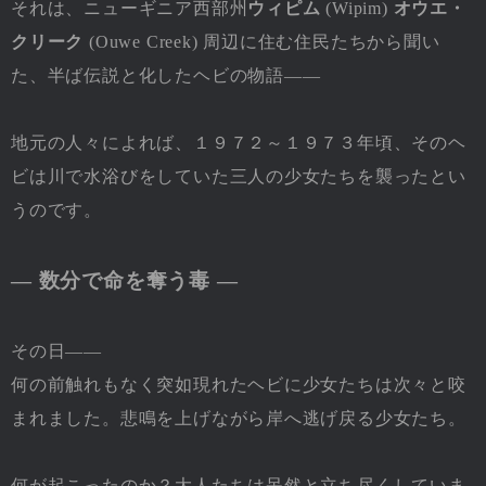
それは、ニューギニア西部州
ウィピム
(Wipim)
オウエ・
クリーク
(Ouwe Creek) 周辺に住む住民たちから聞い
た、半ば伝説と化したヘビの物語――
地元の人々によれば、１９７２～１９７３年頃、そのヘ
ビは川で水浴びをしていた三人の少女たちを襲ったとい
うのです。
― 数分で命を奪う毒 ―
その日――
何の前触れもなく突如現れたヘビに少女たちは次々と咬
まれました。悲鳴を上げながら岸へ逃げ戻る少女たち。
何が起こったのか？大人たちは呆然と立ち尽くしていま