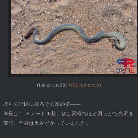
(image credit:
Wikicommons
)
彼らの記憶に残るその蛇の姿――
体長は１.８メートル超、鱗は異様なほど滑らかで光沢を
帯び、全身は黒みがかっていました。