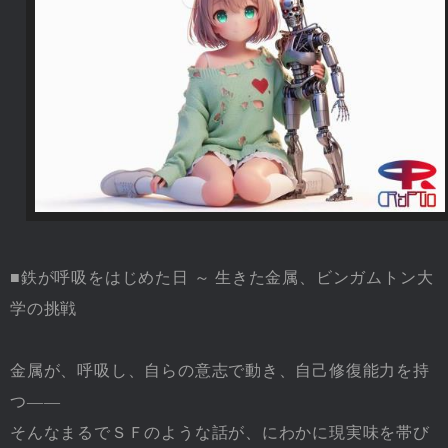
■鉄が呼吸をはじめた日 ～ 生きた金属、ビンガムトン大
学の挑戦
金属が、呼吸し、自らの意志で動き、自己修復能力を持
つ――
そんなまるでＳＦのような話が、にわかに現実味を帯び