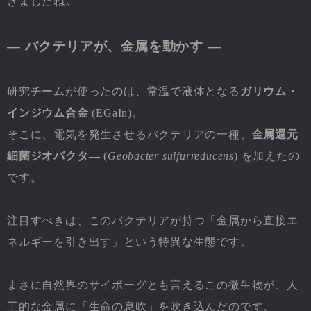
きましたね。
― バクテリアが、金属を動かす ―
研究チームが使ったのは、常温で液体となる
ガリウム・
インジウム合金
(EGaIn)。
そこに、電気を発生させるバクテリアの一種、
金属還元
細菌ジオバクタ―
(
Geobacter sulfurreducens
) を加えたの
です。
注目すべきは、このバクテリアが持つ「金属から直接エ
ネルギーを引き出す」という特異な生態です。
まさに自然界のサイボーグとも言えるこの微生物が、人
工的な金属に「生命の息吹」を吹き込んだのです。