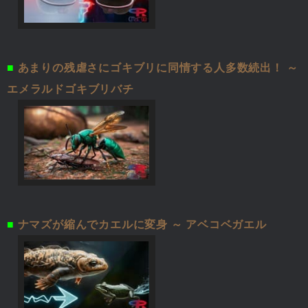
■
あまりの残虐さにゴキブリに同情する人多数続出！ ～
エメラルドゴキブリバチ
■
ナマズが縮んでカエルに変身 ～ アベコベガエル