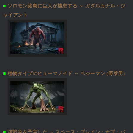
■
ソロモン諸島に巨人が棲息する ～ ガダルカナル・ジ
ャイアント
■
植物タイプのヒューマノイド ～ ベジーマン (野菜男)
■
核戦争を予言した ～ スペース・ブレイン・オブ・パ