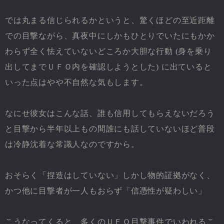
では丸まる信じられるかというと、驚くほどの至近距離
での目撃ながら、真夜中にしかもひとりでいたにもかか
わらず全く怯えていないどころか大胆な行動 (身を乗り
出してまでＵＦＯ内を確認しようとした) に出ていると
いった点はやや不自然な気もします。
なにせ彼女はこんな話、誰も信用してもらえないだろう
と目撃から半年以上もの間誰にも話していないほど普段
は冷静沈着な常識人なのですから。
おそらく「捏造はしていない」しかし物的証拠がなく、
かつ他に目撃者が一人もおらず「信憑性が疑わしい」
こうなってくると、多くのＵＦＯ目撃事件でいわれるこ