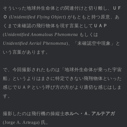
そういった地球外生命体との関連付けと切り離し、
ＵＦ
Ｏ
(
Unidentified Flying Object
) がもともと持つ原意、あ
くまで未確認の飛行物体を現す言葉として
ＵＡＰ
(
Unidentified Anomalous Phenomena
もしくは
Unidentified Aerial Phenomena
)、「未確認空中現象」と
いう言葉があります。
で、今回撮影されたものは「地球外生命体が乗った宇宙
船」というよりはまさに特定できない飛翔物体といった
感じでＵＡＰという呼び方の方がより適切な感じはしま
す。
撮影したのは飛行機の操縦士
ホルヘ・Ａ. アルテアガ
(Jorge A. Arteaga) 氏。