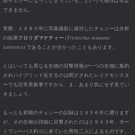
部チェシーになってしまっている、という可能性は否定
できません。
実際、１９８０年に写真撮影に成功したチェシーは分析
の結果
フロリダマナティー
(
Trichechus manatus
latirostris
) であることが分かったこともあります。
とはいっても異なる生物の目撃情報が一つの生物に集約
されハイブリッド化するのは閉ざされたレイクモンスタ
ーでも日常茶飯事ですから、ま、あまり気にせず見てい
きましょう。
もっとも初期のチェシーの記録は１９３６年に遡ります
が、その生物が詳細に目撃されたのは１９４３年、ボー
トでシーバス釣りに来ていた男性二人によるものです。