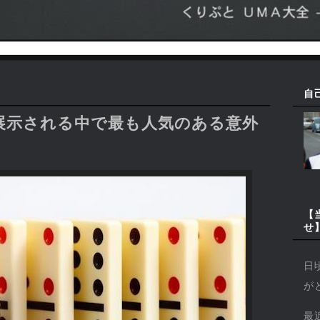
自
展示される中で最も人気のある意外
ス
【
せ
日
が
最