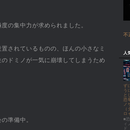
極度の集中力が求められました。
不
設置されているものの、ほんの小さなミ
人
位のドミノが一気に崩壊してしまうため
ず
う
と
恐
ノ
（
ロ
会の準備中。
■恐
ィ
ド