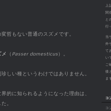
上
関
と
行
の変哲もない普通のスズメです。
当
外
て
ズメ
（
Passer domesticus
）。
い
ご
後
別珍しい種というわけではありません。
ま
世界的に知られるようになった理由は、
コ
した。
コ