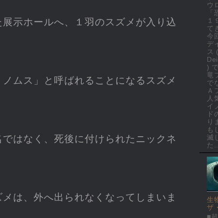
ウ
「
た展示ホールへ、１羽のスズメが入り込
１
て
今
デ
ス 
Dei
)
竜
ミノムス」と呼ばれることになるスズメ
で
Ａ
人
イ
ド
り
も
名ではなく、死後に付けられたニックネ
滅
た..
ズメは、外へ出られなくなってしまいま
生
ザ
■