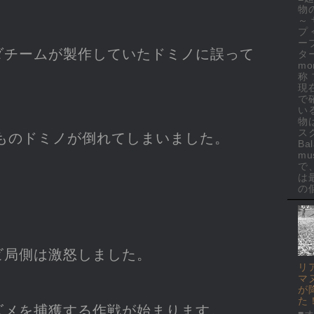
物
～
プ
ー
ダチームが製作していたドミノに誤って
ター
mo
称
現
で
い
物
ス
ものドミノが倒れてしまいました。
Ba
mus
で
は
の個
ビ局側は激怒しました。
リ
マ
が
た
ズメを捕獲する作戦が始まります。
■