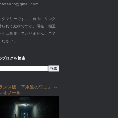
yptofan.to@gmail.com
ンクフリーです。ご自由にリンク
貼られて結構ですが、現在、相互
ンクは募集しておりません。ご了
ください。
のブログを検索
ランス版「下水道のワニ」 ～
レオノール