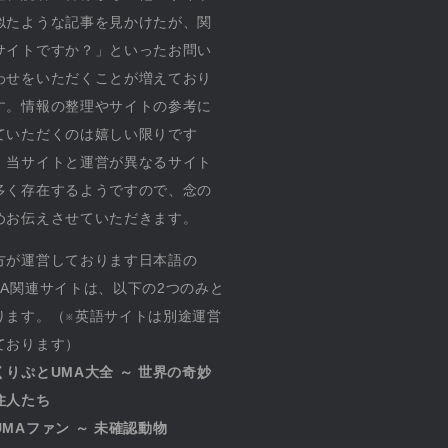
似たような記事を見かけたが、関
サイトですか？」といったお問い
わせをいただくことが増えており
す。情報の整理やサイトの参考に
ていただくのは嬉しい限りです
、当サイトと運営が異なるサイト
多く存在するようですので、念の
めお伝えさせていただきます。
方が運営しております日本語の
MA関連サイトは、以下の2つのみと
ります。（※英語サイトは別途運営
ております）
くりぷとUMA大全 ～ 世界の奇妙
住人たち
UMAファン ～ 未確認動物