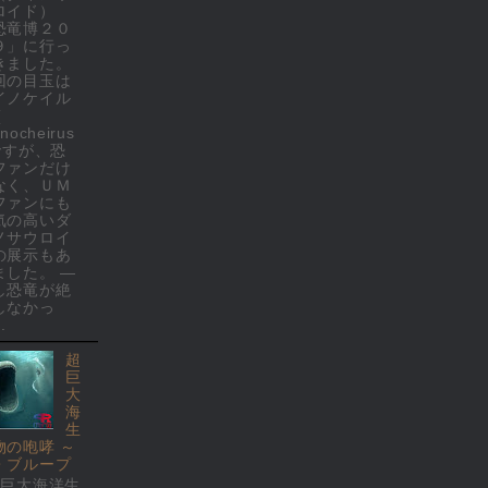
ロイド）
恐竜博２０
９」に行っ
きました。
回の目玉は
イノケイル
(
nocheirus
 ですが、恐
ファンだけ
なく、ＵＭ
ファンにも
気の高いダ
ノサウロイ
の展示もあ
ました。 ―
し恐竜が絶
しなかっ
.
超
巨
大
海
生
物の咆哮 ～
・ブループ
超巨大海洋生