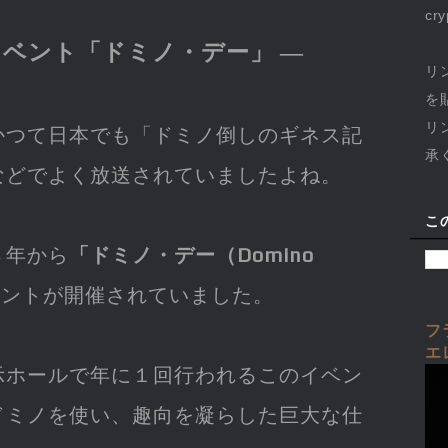
cr
イベント「ドミノ・デー」 ―
リ
を
リ
かつて日本でも「ドミノ倒しのギネス記
承
などでよく放送されていましたよね。
こ
８年から
「ドミノ・デー（Domino
ベントが開催されていました。
フ
エ
示ホールで年に１回行われるこのイベン
ドミノを使い、趣向を凝らした巨大な仕