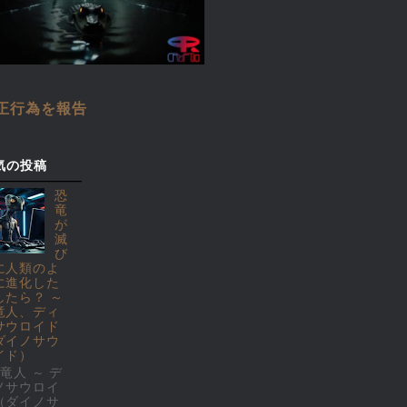
正行為を報告
気の投稿
恐
竜
が
滅
び
に人類のよ
に進化した
したら？ ～
竜人、ディ
サウロイド
ダイノサウ
イド）
竜人 ～ デ
ノサウロイ
（ダイノサ