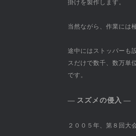
掛けを製作します。
当然ながら、作業には
途中にはストッパーも
スだけで数千、数万単
です。
― スズメの侵入 ―
２００５年、第８回大