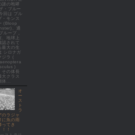
の謎の咆哮
 ザ・ブルー
 今回は ブル
プ・モンス
 (Bloop
nster)、通
 ブループ 。
在、地球上
確認されて
る最大の生
は シロナガ
クジラ (
laenoptera
culus )
、その体長
最大クラス
体...
オ
ー
ス
ト
ラ
アのラジャ
ヌに魚の雨
降ってき
！！！
オーストラリ