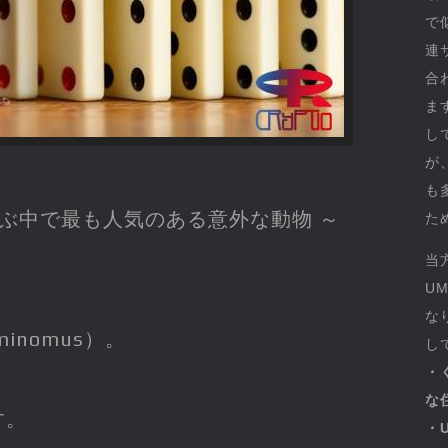
で
連
合
ま
し
が
も
ぶ中で最も人気のある意外な動物 ～
た
当
U
な
minomus）。
し
・
な
す。
・