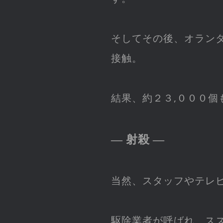
そしてその後、オラン
接触。
結果、約２３,０００個
― 射殺 ―
当然、スタッフやテレ
駆除業者が呼ばれ、ス