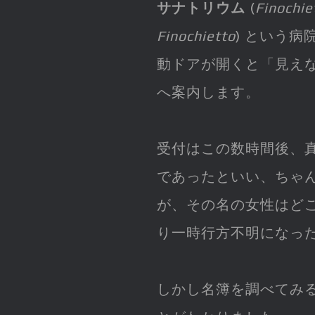
サナトリウム
(
Finochie
Finochietto
) という
動ドアが開くと「見えな
へ案内します。
受付はこの数時間後、
であったといい、ちゃ
が、その名の女性はど
り一時行方不明になっ
しかし名簿を調べてみ