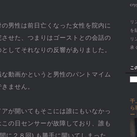
cr
リ
付の男性は前日亡くなった女性を院内に
を
院させた、つまりはゴーストとの会話の
リ
承
のとしてそれなりの反響がありました。
こ
議な動画かというと男性のパントマイム
できません。
干
ら
ドアが開いてもそこには誰にもいなかっ
ー
はこの日センサーが故障しており、誰も
時間に２８回) も勝手に開いてしまった