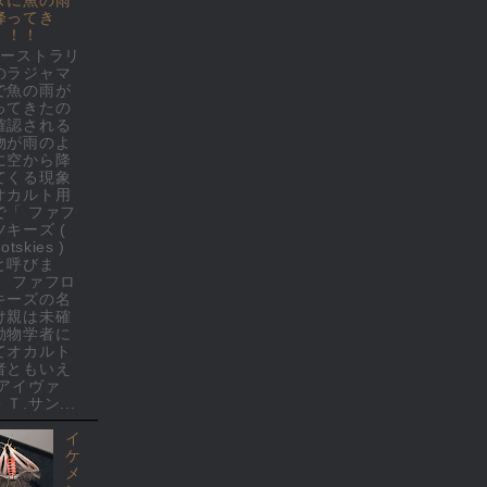
降ってき
！！！
オーストラリ
のラジャマ
で魚の雨が
ってきたの
確認される
物が雨のよ
に空から降
てくる現象
オカルト用
で「 ファフ
ツキーズ (
rotskies )
と呼びま
。 ファフロ
キーズの名
け親は未確
動物学者に
てオカルト
者ともいえ
 アイヴァ
Ｔ.サン...
イ
ケ
メ