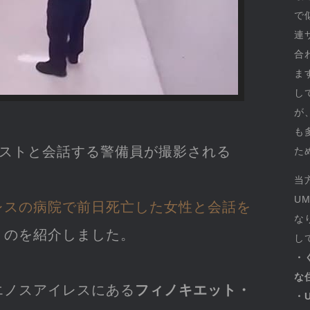
で
連
合
ま
し
が
も
ーストと会話する警備員が撮影される
た
当
U
レスの病院で前日死亡した女性と会話を
な
うのを紹介しました。
し
・
な
エノスアイレスにある
フィノキエット・
・