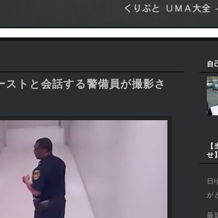
自
ーストと会話する警備員が撮影さ
【
せ
日
が
最