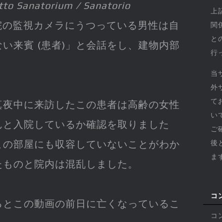
tto Sanatorium / Sanatorio
上
病院の監視カメラにうつっている男性は自
関
と
い来賓 (患者)」と会話をし、建物内部
行
当
外
て
真夜中に来訪したこの患者は高齢の女性
い
んと入院しているか確認を取りました
ご
この部屋にも収容していないことがわか
後
ま
たものと院内は混乱しました。
コ
るとこの動画の前日に亡くなっているこ
コ