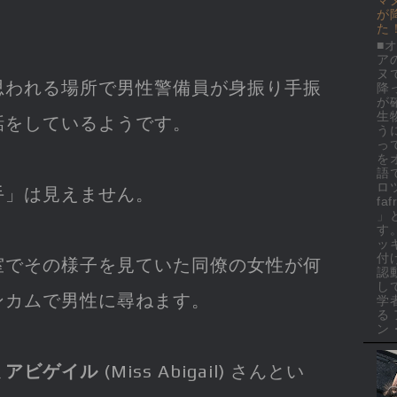
が
た
■
ア
ヌ
思われる場所で男性警備員が身振り手振
降
が
生
話をしているようです。
う
っ
を
語
ロ
手」は見えません。
faf
」
す
ッ
付
室でその様子を見ていた同僚の女性が何
認
し
ンカムで男性に尋ねます。
学
る
ン・
ま
アビゲイル
(Miss Abigail) さんとい