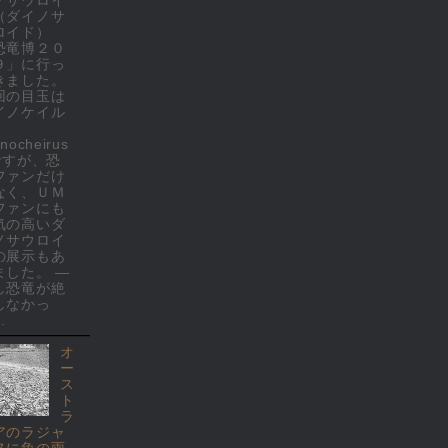
（ダイノサ
ロイド）
恐竜博２０
９」に行っ
きました。
回の目玉は
イノケイル
(
nocheirus
 ですが、恐
ファンだけ
なく、ＵＭ
ファンにも
気の高いダ
ノサウロイ
の展示もあ
ました。 ―
し恐竜が絶
しなかっ
.
オ
ー
ス
ト
ラ
アのラジャ
ヌに魚の雨