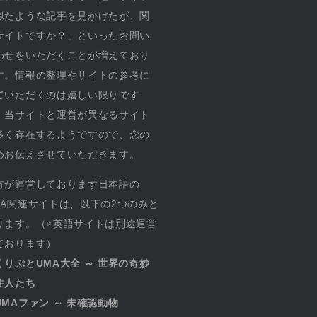
似たような記事を見かけたが、関
サイトですか？」といったお問い
わせをいただくことが増えており
す。情報の整理やサイトの参考に
ていただくのは嬉しい限りです
、当サイトと運営が異なるサイト
多く存在するようですので、念の
めお伝えさせていただきます。
方が運営しております日本語の
MA関連サイトは、以下の2つのみと
ります。（※英語サイトは別途運営
ております）
くりぷとUMA大全 ～ 世界の奇妙
住人たち
UMAファン ～ 未確認動物