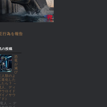
正行為を報告
気の投稿
恐
竜
が
滅
び
に人類のよ
に進化した
したら？ ～
竜人、ディ
サウロイド
ダイノサウ
イド）
竜人 ～ デ
ノサウロイ