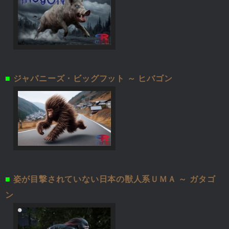
■
ジャパニーズ・ビッグフット ～ ヒバゴン
■
姿が目撃されていない日本の獣人系ＵＭＡ ～ ガタゴ
ン