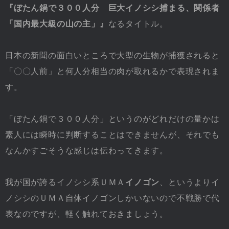
『ぼたん鍋で３００人分 巨大イノシシ捕まる、関係者
「国内最大級の山の主」』
なるタイトル。
日本の新聞の面白いところで大型の生物が捕獲されると
「〇〇人前」と何人分相当の肉が取れるかで表現されま
す。
「ぼたん鍋で３００人分」というのがどれだけの量かは
素人には瞬時に判断することはできませんが、それでも
なんかすごそうな感じは伝わってきます。
我が国が誇るイノシシ系ＵＭＡ
イノゴン
、というよりイ
ノシシのＵＭＡ自体イノゴンしかいないので不戦勝で代
表なのですが、軽く触れておきましょう。