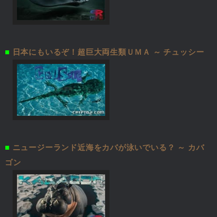
■
日本にもいるぞ！超巨大両生類ＵＭＡ ～ チュッシー
■
ニュージーランド近海をカバが泳いでいる？ ～ カバ
ゴン