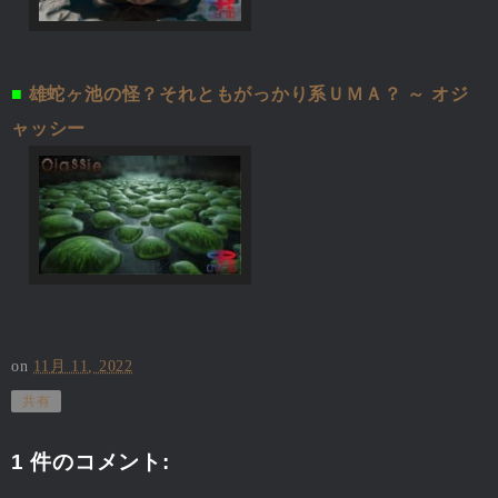
■
雄蛇ヶ池の怪？それともがっかり系ＵＭＡ？ ～ オジ
ャッシー
on
11月 11, 2022
共有
1 件のコメント: