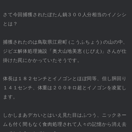
さて今回捕獲されたぼたん鍋３００人分相当のイノシシ
とは？
捕獲されたのは鳥取県江府町 (こうふちょう) の山の中、
ジビエ解体処理施設「奥大山地美恵 (じびえ)」さんが仕
掛けた罠にかかっていたそうです。
体長は１８２センチとイノゴンとほぼ同等、但し胴回り
１４１センチ、体重は２００キロ超とイノゴンを凌駕し
ます。
しかしまあデカいとはいえ見た目はふつう、ニックネー
ムも付く間もなく食肉処理されて人々の記憶から消え去