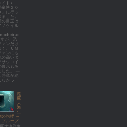
ロイド）
恐竜博２０
９」に行っ
きました。
回の目玉は
イノケイル
(
nocheirus
 ですが、恐
ファンだけ
なく、ＵＭ
ファンにも
気の高いダ
ノサウロイ
の展示もあ
ました。 ―
し恐竜が絶
しなかっ
.
超
巨
大
海
生
物の咆哮 ～
・ブループ
超巨大海洋生