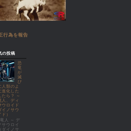
正行為を報告
気の投稿
恐
竜
が
滅
び
に人類のよ
に進化した
したら？ ～
竜人、ディ
サウロイド
ダイノサウ
イド）
竜人 ～ デ
ノサウロイ
（ダイノサ