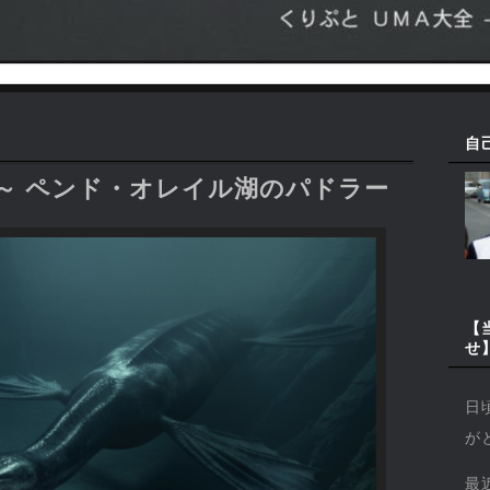
自
～ ペンド・オレイル湖のパドラー
【
せ
日
が
最