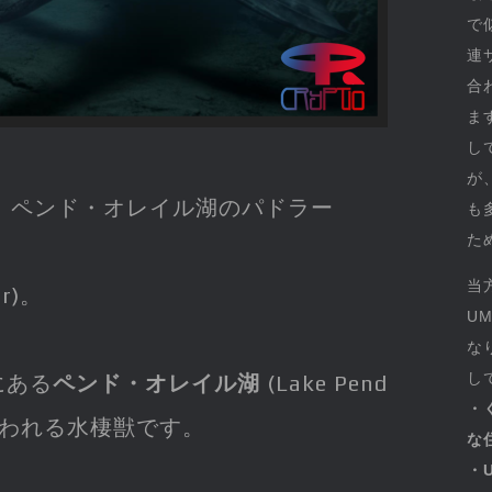
で
連
合
ま
し
が
～ ペンド・オレイル湖のパドラー
も
た
当
er)。
U
な
し
にある
ペンド・オレイル湖
(Lake Pend
・
るといわれる水棲獣です。
な
・