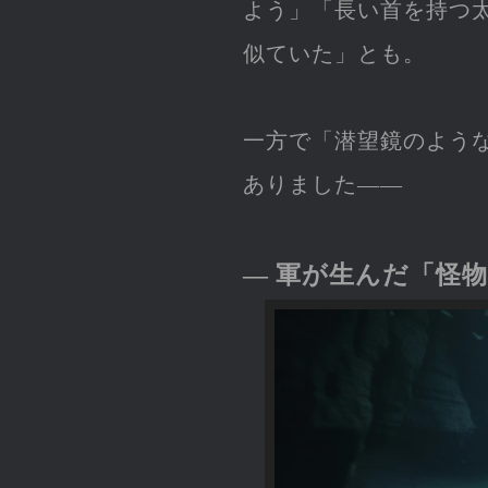
よう」「長い首を持つ
似ていた」とも。
一方で「潜望鏡のよう
ありました――
― 軍が生んだ「怪物