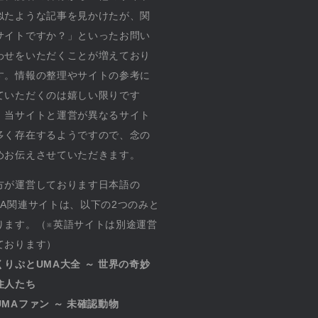
似たような記事を見かけたが、関
サイトですか？」といったお問い
わせをいただくことが増えており
す。情報の整理やサイトの参考に
ていただくのは嬉しい限りです
、当サイトと運営が異なるサイト
多く存在するようですので、念の
めお伝えさせていただきます。
方が運営しております日本語の
MA関連サイトは、以下の2つのみと
ります。（※英語サイトは別途運営
ております）
くりぷとUMA大全 ～ 世界の奇妙
住人たち
UMAファン ～ 未確認動物