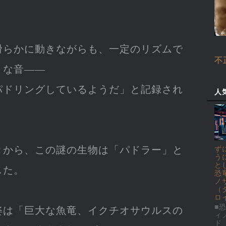
滑らかに動きながらも、一定のリズムで
不
うな音――
パドリングしているようだ」と記録され
人
きから、この謎の生物は「パドラー」と
ず
う
と
した。
恐
ノ
（
ロ
■恐
姿は「巨大な魚竜、イクチオサウルスの
ィ
ド