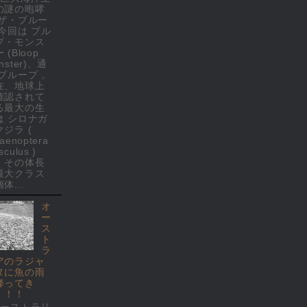
の謎の咆哮
 ザ・ブルー
 今回は ブル
プ・モンス
 (Bloop
nster)、通
 ブループ 。
在、地球上
確認されて
る最大の生
は シロナガ
クジラ (
laenoptera
culus )
、その体長
最大クラス
体...
オ
ー
ス
ト
ラ
アのラジャ
ヌに魚の雨
降ってき
！！！
オーストラリ