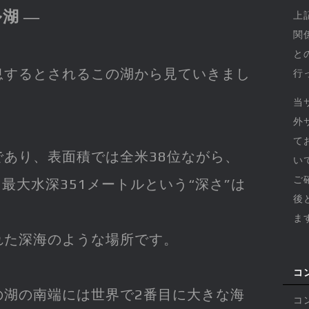
湖 ―
上
関
と
息するとされるこの湖から見ていきまし
行
当
外
て
あり、表面積では全米38位ながら、
い
ご
最大水深351メートルという“深さ”は
後
ま
れた深海のような場所です。
コ
の湖の南端には世界で2番目に大きな海
コ