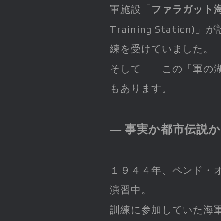
軍施設「
ファラガット
Training Stati
練を受けていました。
そして――この「軍の
もあります。
― 事実か都市伝説か
１９４４年、ペンド・
演習中。
訓練に参加していた海