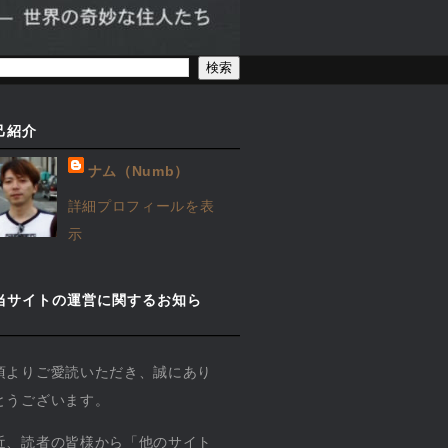
己紹介
ナム（Numb）
詳細プロフィールを表
示
当サイトの運営に関するお知ら
】
頃よりご愛読いただき、誠にあり
とうございます。
近、読者の皆様から「他のサイト