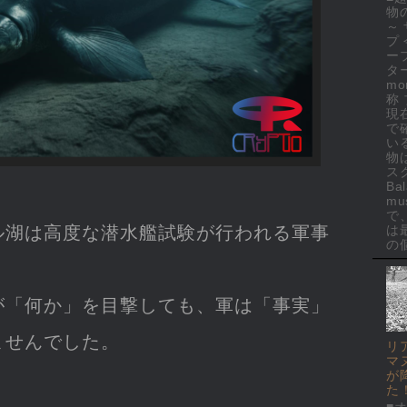
物
～
プ
ー
ター
mo
称
現
で
い
物
ス
Ba
mus
で
ル湖は高度な潜水艦試験が行われる軍事
は
の個
が「何か」を目撃しても、軍は「事実」
ませんでした。
リ
マ
が
た
■