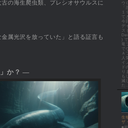
太古の海生爬虫類、プレシオサウルスに
ウ
「
１
て
今
デ
ス 
Dei
な金属光沢を放っていた」と語る証言も
)
竜
で
Ａ
人
イ
ド
」か？ ―
り
も
滅
た..
生
ザ
■