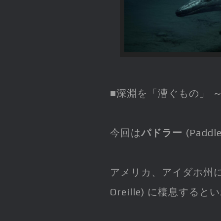
■深淵を「漕ぐもの」 
今回は
パドラー
(Paddl
アメリカ、アイダホ州
Oreille) に棲息す