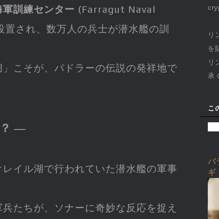
海軍訓練センター
(Farragut Naval
cr
on)」が設置され、数万人の兵士が潜水艦の訓
リ
を
リ
湖」こそが、パドラーの伝説の発祥地で
承
こ
？ ―
バ
オレイル湖で行われていた潜水艦の軍事
ギ
軍兵たちが、ソナーに奇妙な反応を捉え