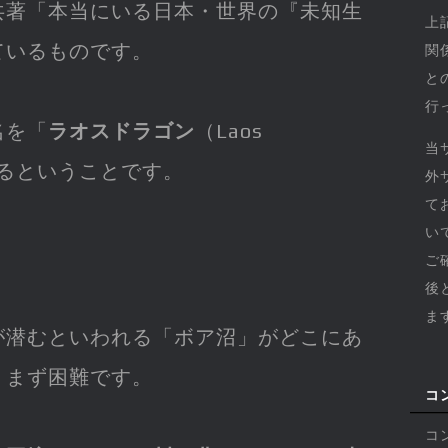
共著「本当にいる日本・世界の『未知生
上
ているものです。
関
と
行
名を「
ラオスドラゴン
（Laos
当
れるということです。
外
て
い
ご
後
ま
が潜むといわれる「ボア沼」がどこにあ
、まず困難です。
コ
コ