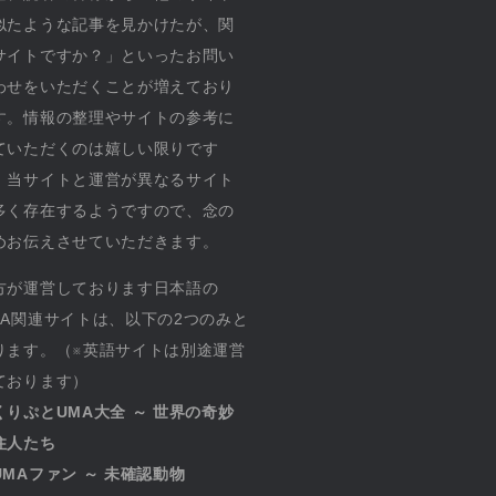
似たような記事を見かけたが、関
サイトですか？」といったお問い
わせをいただくことが増えており
す。情報の整理やサイトの参考に
ていただくのは嬉しい限りです
、当サイトと運営が異なるサイト
多く存在するようですので、念の
めお伝えさせていただきます。
方が運営しております日本語の
MA関連サイトは、以下の2つのみと
ります。（※英語サイトは別途運営
ております）
くりぷとUMA大全 ～ 世界の奇妙
住人たち
UMAファン ～ 未確認動物