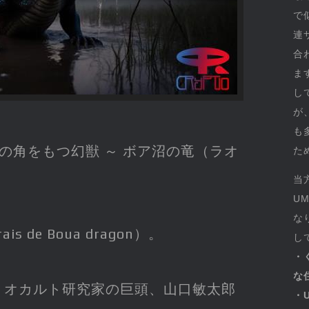
で
連
合
ま
し
が
も
の角をもつ幻獣 ～ ボア沼の竜（ラオ
た
当
U
な
ais de Boua dragon）。
し
・
な
・オカルト研究家の巨頭、山口敏太郎
・