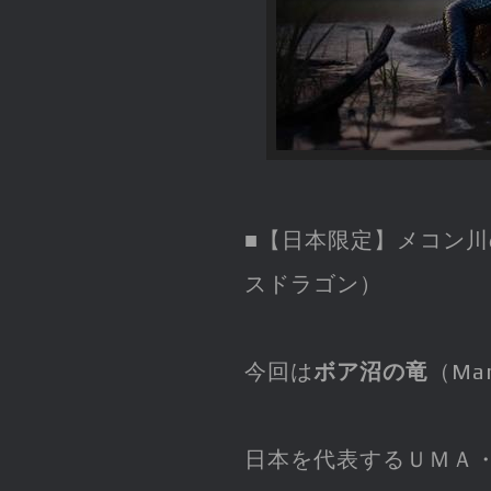
■【日本限定】メコン川
スドラゴン）
今回は
ボア沼の竜
（Mar
日本を代表するＵＭＡ