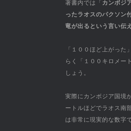
著書内では「
カンボジ
ったラオスのパクソン
竜が出るという言い伝
「１００ほど上がった
らく「１００キロメー
しょう。
実際にカンボジア国境
ートルほどでラオス南
は非常に現実的な数字