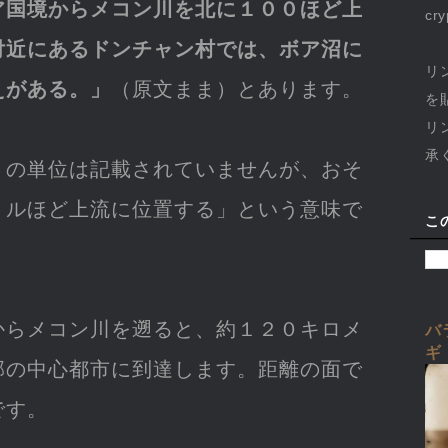
ア国境からメコン川を北に１００ほど上
cr
付近にあるドンチャン村では、ボア沼に
リ
えがある。」
（原文まま）とあります。
を
リ
承
」の単位は記載されていませんが、おそ
トルほど上流に位置する」という意味で
こ
からメコン川を遡ると、約１２０キロメ
バ
ギ
部の中心都市に到達します。距離の面で
です。