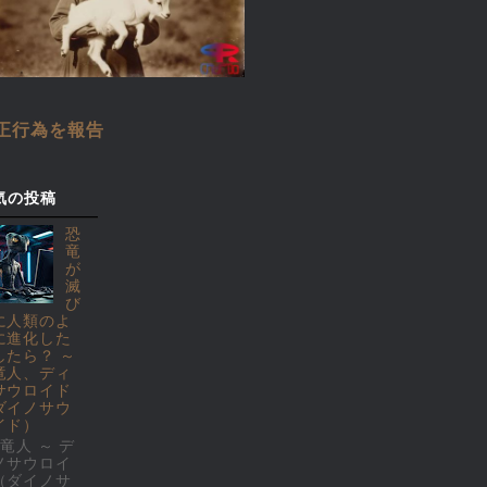
正行為を報告
気の投稿
恐
竜
が
滅
び
に人類のよ
に進化した
したら？ ～
竜人、ディ
サウロイド
ダイノサウ
イド）
竜人 ～ デ
ノサウロイ
（ダイノサ