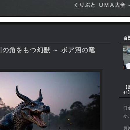
自
の角をもつ幻獣 ～ ボア沼の竜
【
せ
日
が
最