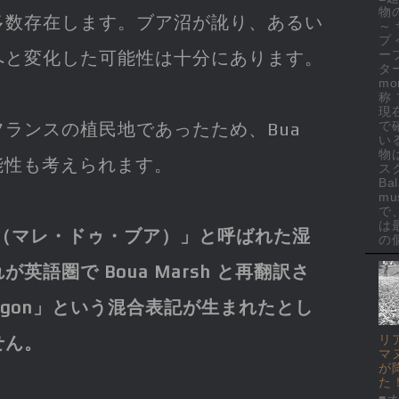
物
多数存在します。ブア沼が訛り、あるい
～
プ
ー
へと変化した可能性は十分にあります。
ター
mo
称
現
で
ランスの植民地であったため、Bua
い
物
可能性も考えられます。
ス
Ba
mus
で
は
Boua（マレ・ドゥ・ブア）」と呼ばれた湿
の個
英語圏で Boua Marsh と再翻訳さ
 Dragon」という混合表記が生まれたとし
リ
せん。
マ
が
た
■