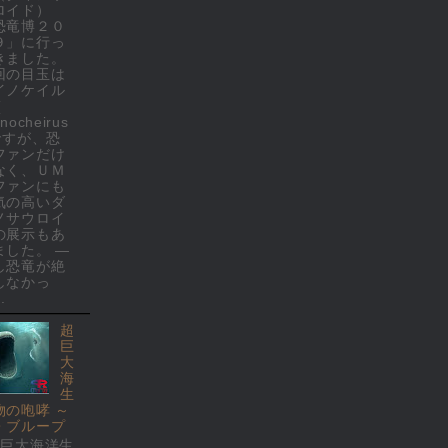
ロイド）
恐竜博２０
９」に行っ
きました。
回の目玉は
イノケイル
(
nocheirus
 ですが、恐
ファンだけ
なく、ＵＭ
ファンにも
気の高いダ
ノサウロイ
の展示もあ
ました。 ―
し恐竜が絶
しなかっ
.
超
巨
大
海
生
物の咆哮 ～
・ブループ
超巨大海洋生