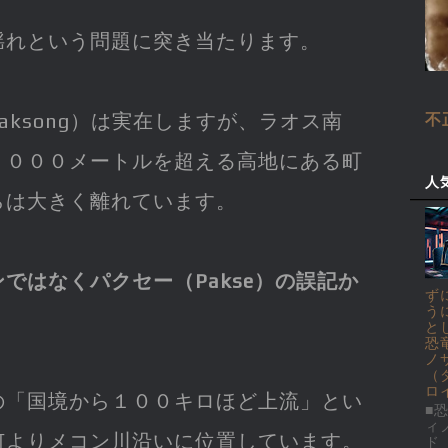
揺れという問題に突き当たります。
Paksong）は実在しますが、ラオス南
不
１０００メートルを超える高地にある町
人
らは大きく離れています。
ではなくパクセー（Pakse）の誤記か
ず
う
と
恐
ノ
（
ロ
の「国境から１００キロほど上流」とい
■恐
ィ
何よりメコン川沿いに位置しています。
ド