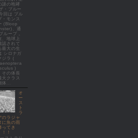
の謎の咆哮
 ザ・ブルー
 今回は ブル
プ・モンス
 (Bloop
nster)、通
 ブループ 。
在、地球上
確認されて
る最大の生
は シロナガ
クジラ (
laenoptera
culus )
、その体長
最大クラス
体...
オ
ー
ス
ト
ラ
アのラジャ
ヌに魚の雨
降ってき
！！！
オーストラリ