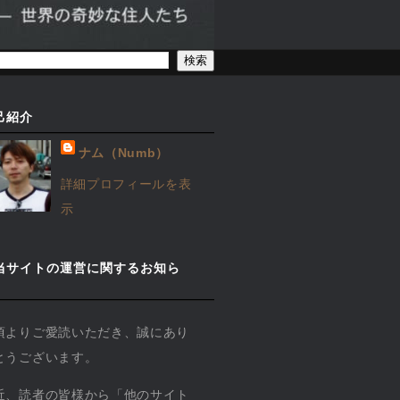
己紹介
ナム（Numb）
詳細プロフィールを表
示
当サイトの運営に関するお知ら
】
頃よりご愛読いただき、誠にあり
とうございます。
近、読者の皆様から「他のサイト