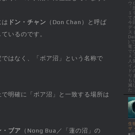
ウ
「
１
て
には
ドン・チャン
（Don Chan）と呼ば
今
デ
ス 
しているのです。
Dei
)
竜
で
Ａ
定ではなく、「ボア沼」という名称で
人
イ
ド
り
も
滅
た..
上で明確に「ボア沼」と一致する場所は
生
ザ
ン・ブア
（Nong Bua／「蓮の沼」の
■