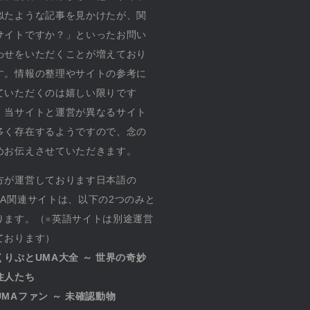
似たような記事を見かけたが、関
サイトですか？」といったお問い
わせをいただくことが増えており
す。情報の整理やサイトの参考に
ていただくのは嬉しい限りです
、当サイトと運営が異なるサイト
多く存在するようですので、念の
めお伝えさせていただきます。
方が運営しております日本語の
MA関連サイトは、以下の2つのみと
ります。（※英語サイトは別途運営
ております）
くりぷとUMA大全 ～ 世界の奇妙
住人たち
UMAファン ～ 未確認動物