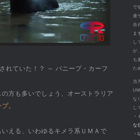
で
連
合
ま
し
が
も
されていた！？ ～ バニープ・カーフ
た
当
U
じの方も多いでしょう、オーストラリア
な
ープ
。
し
・
な
もいえる、いわゆるキメラ系ＵＭＡで
・