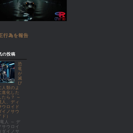
正行為を報告
気の投稿
恐
竜
が
滅
び
に人類のよ
に進化した
したら？ ～
竜人、ディ
サウロイド
ダイノサウ
イド）
竜人 ～ デ
ノサウロイ
（ダイノサ