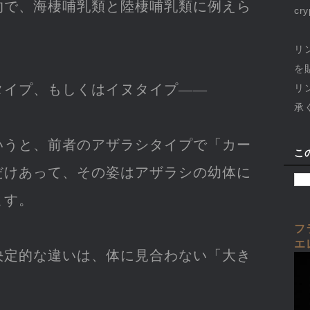
的で、海棲哺乳類と陸棲哺乳類に例えら
cr
リ
を
タイプ、もしくはイヌタイプ――
リ
承
いうと、前者のアザラシタイプで「カー
こ
るだけあって、その姿はアザラシの幼体に
ます。
フ
エ
決定的な違いは、体に見合わない「大き