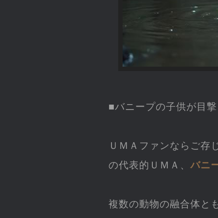
■バニープの子供が目撃
ＵＭＡファンならご存
の代表的ＵＭＡ、
バニ
複数の動物の融合体と