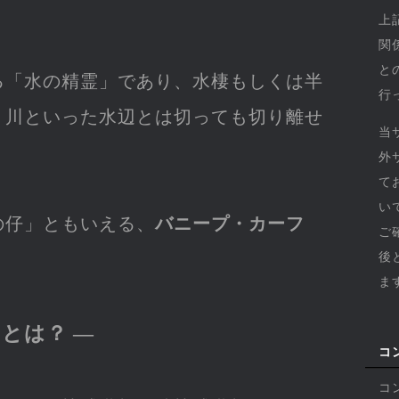
上
関
と
る「水の精霊」であり、水棲もしくは半
行
、川といった水辺とは切っても切り離せ
当
外
て
い
の仔」ともいえる、
バニープ・カーフ
ご
後
ま
とは？ ―
コ
コ