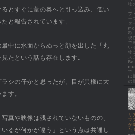
物
けるとすぐに葦の奥へと引っ込み、低い
～
プ
ー
ったと報告されています。
ター
mo
称
現
で
の最中に水面からぬっと顔を出した「丸
い
物
を見たという話も存在します。
ス
Ba
mus
で
は
ザラシの仔かと思ったが、目が異様に大
の個
います。
リ
、写真や映像は残されていないものの、
マ
が
ているが何かが違う」という点は共通し
た
■