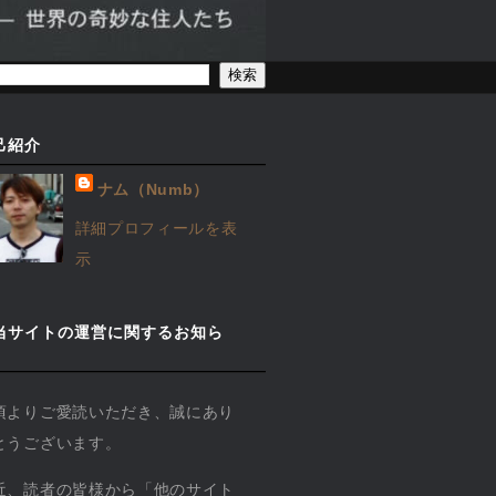
己紹介
ナム（Numb）
詳細プロフィールを表
示
当サイトの運営に関するお知ら
】
頃よりご愛読いただき、誠にあり
とうございます。
近、読者の皆様から「他のサイト