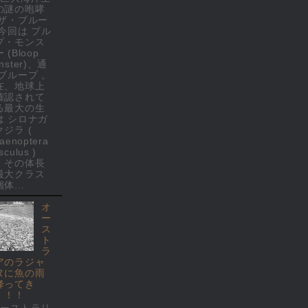
の謎の咆哮
 ザ・ブルー
 今回は ブル
プ・モンス
 (Bloop
nster)、通
 ブループ 。
在、地球上
確認されて
る最大の生
は シロナガ
クジラ (
laenoptera
culus )
、その体長
最大クラス
体...
オ
ー
ス
ト
ラ
アのラジャ
ヌに魚の雨
降ってき
！！！
オーストラリ