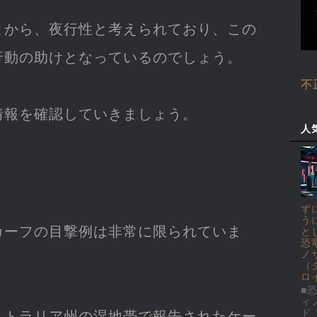
とから、夜行性と考えられており、この
行動の助けとなっているのでしょう。
不
情報を確認していきましょう。
人
ず
う
カーフの目撃例は非常に限られていま
と
恐
ノ
（
ロ
■恐
ィ
ド
ストラリア州の湿地帯で報告されたケー