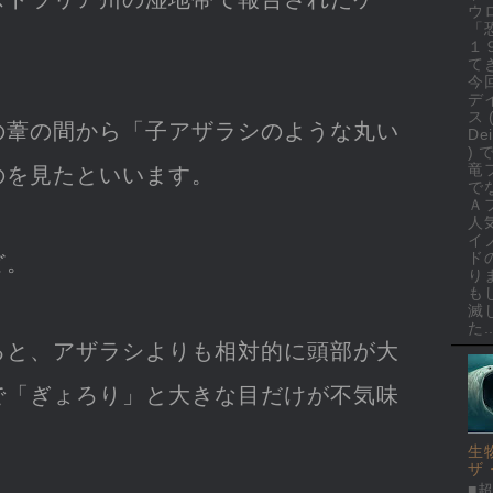
ウ
「
１
て
今
デ
ス 
の葦の間から「子アザラシのような丸い
Dei
)
竜
のを見たといいます。
で
Ａ
人
イ
ド
ど。
り
も
滅
た..
ると、アザラシよりも相対的に頭部が大
で「ぎょろり」と大きな目だけが不気味
生
ザ
■