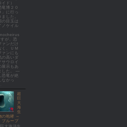
ロイド）
恐竜博２０
９」に行っ
きました。
回の目玉は
イノケイル
(
nocheirus
 ですが、恐
ファンだけ
なく、ＵＭ
ファンにも
気の高いダ
ノサウロイ
の展示もあ
ました。 ―
し恐竜が絶
しなかっ
.
超
巨
大
海
生
物の咆哮 ～
・ブループ
超巨大海洋生