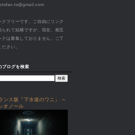
yptofan.to@gmail.com
ンクフリーです。ご自由にリンク
貼られて結構ですが、現在、相互
ンクは募集しておりません。ご了
ください。
のブログを検索
ランス版「下水道のワニ」 ～
レオノール