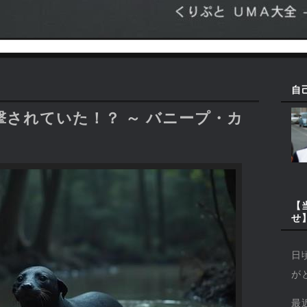
自
されていた！？ ～ バニープ・カ
【
せ
日
が
最