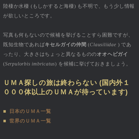
陸棲か水棲 (もしかすると海棲) も不明で、もう少し情報
が欲しいところです。
写真も何もないので候補を挙げることすら困難ですが、
既知生物であれば
キセルガイの仲間
(
Clausiliidae
) であ
ったり、大きさはちょっと異なるものの
オオヘビガイ
(
Serpulorbis imbricatus
) を候補に挙げておきましょう。
ＵＭＡ探しの旅は終わらない (国内外１
０００体以上のＵＭＡが待っています)
■
日本のＵＭＡ一覧
■
世界のＵＭＡ一覧