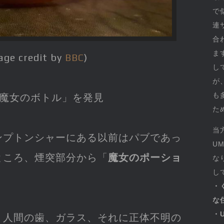
で
連
合
ま
age credit by
BBC
)
し
が
も
「魔女のボトル」を発見
た
当
ンプトンシャーにある以前はパブであっ
U
ところ、煙突部分から「
魔女のポーショ
な
し
。
・
な
・
、人間の歯、ガラス、それに正体不明の