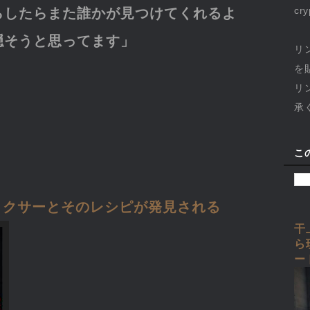
らしたらまた誰かが見つけてくれるよ
cr
隠そうと思ってます」
リ
を
リ
承
こ
リクサーとそのレシピが発見される
干
ら
ー