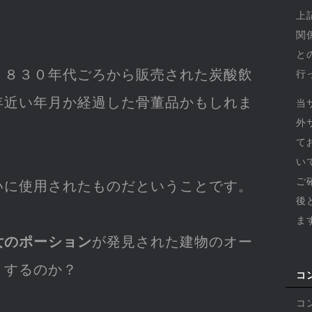
上
関
と
１８３０年代ごろから販売された炭酸飲
行
年近い年月か経過した骨董品かもしれま
当
外
て
い
ご
いに使用されたものだということです。
後
ま
女のポーション
が発見された建物のオー
うするのか？
コ
コ