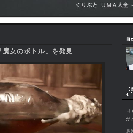
自
「魔女のボトル」を発見
【
せ
日
が
最