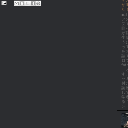
が
た
■
ア
ヌ
降
が
生
う
っ
を
語
ロ
faf
」
す
ッ
付
認
し
学
る
ン・