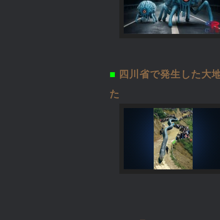
■
四川省で発生した大
た