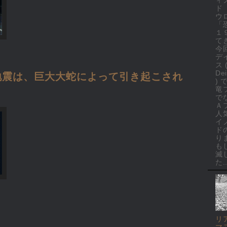
ド
ウ
「
１
て
今
デ
ス 
Dei
地震は、巨大大蛇によって引き起こされ
)
竜
で
Ａ
人
イ
ド
り
も
滅
た..
リ
マ