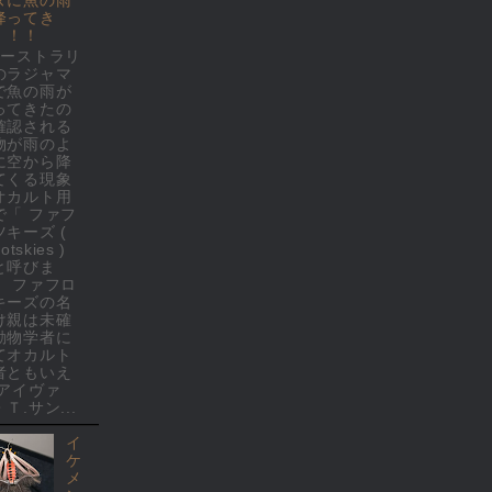
降ってき
！！！
オーストラリ
のラジャマ
で魚の雨が
ってきたの
確認される
物が雨のよ
に空から降
てくる現象
オカルト用
で「 ファフ
ツキーズ (
rotskies )
と呼びま
。 ファフロ
キーズの名
け親は未確
動物学者に
てオカルト
者ともいえ
 アイヴァ
Ｔ.サン...
イ
ケ
メ