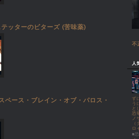
テッターのビターズ (苦味薬)
不
人
ず
 スペース・ブレイン・オブ・パロス・
う
と
恐
ノ
（
ロ
■恐
ィ