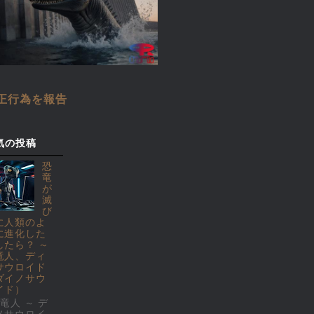
正行為を報告
気の投稿
恐
竜
が
滅
び
に人類のよ
に進化した
したら？ ～
竜人、ディ
サウロイド
ダイノサウ
イド）
竜人 ～ デ
ノサウロイ