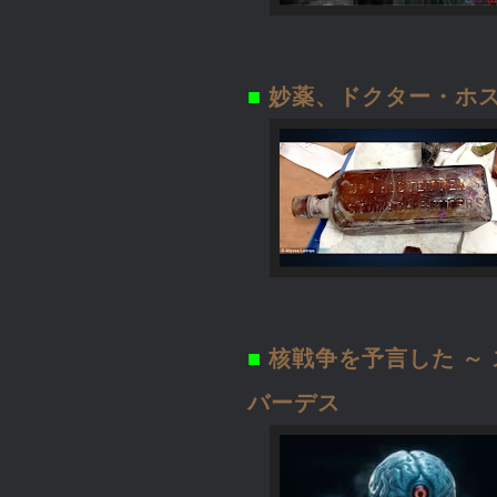
■
妙薬、ドクター・ホス
■
核戦争を予言した ～
バーデス