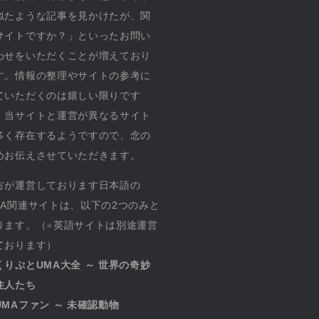
似たような記事を見かけたが、関
サイトですか？」といったお問い
わせをいただくことが増えており
す。情報の整理やサイトの参考に
ていただくのは嬉しい限りです
、当サイトと運営が異なるサイト
多く存在するようですので、念の
めお伝えさせていただきます。
方が運営しております日本語の
MA関連サイトは、以下の2つのみと
ります。（※英語サイトは別途運営
ております）
くりぷとUMA大全 ～ 世界の奇妙
住人たち
UMAファン ～ 未確認動物