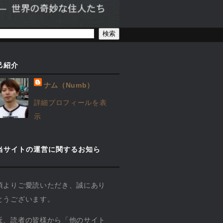
己紹介
ナム（Numb）
詳細プロフィールを表
示
当サイトの運営に関するお知ら
】
頃よりご愛読いただき、誠にあり
とうございます。
近、読者の皆様から「他のサイト