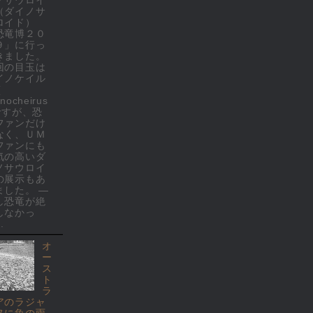
（ダイノサ
ロイド）
恐竜博２０
９」に行っ
きました。
回の目玉は
イノケイル
(
nocheirus
 ですが、恐
ファンだけ
なく、ＵＭ
ファンにも
気の高いダ
ノサウロイ
の展示もあ
ました。 ―
し恐竜が絶
しなかっ
.
オ
ー
ス
ト
ラ
アのラジャ
ヌに魚の雨