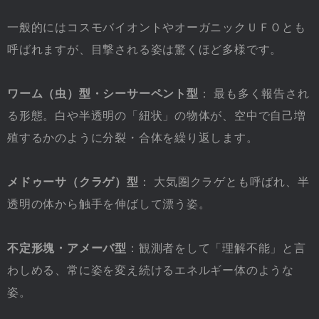
一般的にはコスモバイオントやオーガニックＵＦＯとも
呼ばれますが、目撃される姿は驚くほど多様です。
ワーム（虫）型・シーサーペント型
： 最も多く報告され
る形態。白や半透明の「紐状」の物体が、空中で自己増
殖するかのように分裂・合体を繰り返します。
メドゥーサ（クラゲ）型
： 大気圏クラゲとも呼ばれ、半
透明の体から触手を伸ばして漂う姿。
不定形塊・アメーバ型
：観測者をして「理解不能」と言
わしめる、常に姿を変え続けるエネルギー体のような
姿。