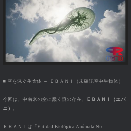
■ 空を泳ぐ生命体 ～ ＥＢＡＮＩ（未確認空中生物体）
今回は、中南米の空に蠢く謎の存在、
ＥＢＡＮＩ（エバ
ニ）
。
ＥＢＡＮＩは「Entidad Biológica Anómala No