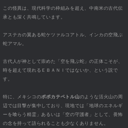
この怪異は、現代科学の枠組みを超え、中南米の古代伝
承とも深く共鳴しています。
アステカの翼ある蛇ケツァルコアトル、インカの空飛ぶ
蛇アマル。
古代人が神として崇めた「空を飛ぶ蛇」の正体こそが、
時を超えて現れるＥＢＡＮＩではないか、という説で
す。
特に、メキシコの
ポポカテペトル山
のような活火山の周
辺では目撃が集中しており、現地では「地球のエネルギ
ーを喰らう精霊」あるいは「空の守護者」として、畏怖
の念を持って語られることも少なくありません。