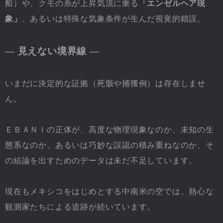
船）や、クモの糸が上昇気流に乗る
「エンゼルヘア現
象」
、あるいは特殊な気象条件が生んだ視覚的錯誤。
― 見えない境界線 ―
いまだに決定的な証拠（死骸や捕獲例）は存在しませ
ん。
ＥＢＡＮＩの正体が、高度な物理現象なのか、未知の生
態系なのか、あるいは巧妙な誤認の積み重ねなのか、そ
の結論を出すためのデータは未だ不足しています。
現在もメキシコをはじめとする中南米の空では、熱心な
観測家たちによる追跡が続いています。