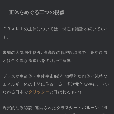
― 正体をめぐる三つの視点 ―
ＥＢＡＮＩの正体については、現在も議論が続いていま
す。
未知の大気圏生物説: 高高度の低密度環境で、鳥や昆虫
とは全く異なる進化を遂げた生命体。
プラズマ生命体・生体宇宙船説: 物理的な肉体と純粋な
エネルギー体の中間に位置する、多次元的な存在。（い
わゆる日本で
クリッター
と呼ばれるもの）
現実的な誤認説: 連結された
クラスター・バルーン
（風